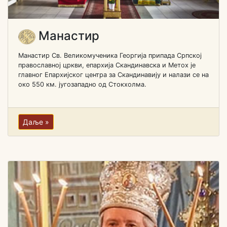
Манастир
Манастир Св. Великомученика Георгија припада Српској
православној цркви, епархија Скандинавска и Метох је
главног Епархијског центра за Скандинавију и налази се на
око 550 км. југозападно од Стокхолма.
Даље »