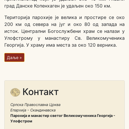
град Данске Копенхаген је удаљен око 150 км.
Територија парохије је велика и простире се око
200 км од севера на југ и око 80 од запада на
исток. Централни Богослужбени храм се налази у
Улофстрому у манастиру Св. Великомученика
Георгија. У храму има места за око 120 верника.
Даље »
Контакт
Српска Православна Црква
Епархија - Скандинавска
Парохија и манастир светог Великомученика Георгија -
Улофстром