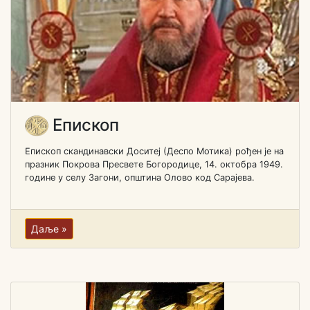
Епископ
Епископ скандинавски Доситеј (Деспо Мотика) рођен je на
празник Покрова Пресвете Богородице, 14. октобра 1949.
године у селу Загони, општина Олово код Сарајева.
Даље »