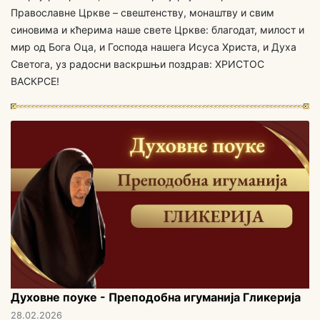
Православне Цркве – свештенству, монаштву и свим
синовима и кћерима наше свете Цркве: благодат, милост и
мир од Бога Оца, и Господа нашега Исуса Христа, и Духа
Светога, уз радосни васкршњи поздрав: ХРИСТОС
ВАСКРСЕ!
Духовне поуке - Преподобна игуманија Гликерија
28.02.2026