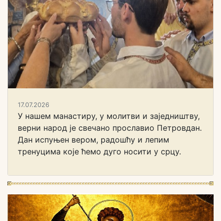
17.07.2026
У нашем манастиру, у молитви и заједништву,
верни народ је свечано прославио Петровдан.
Дан испуњен вером, радошћу и лепим
тренуцима које ћемо дуго носити у срцу.