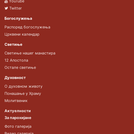
YouTube
Twitter
Богослужења
Распоред богослужења
Црквени календар
Светиње
Светиње нашег манастира
12 Апостола
Остале светиње
Духовност
О духовном животу
Понашање у Храму
Молитвеник
Актуелности
За парохијане
Фото галерија
Видео галерија