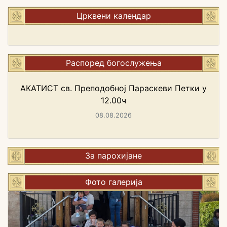
Црквени календар
Распоред богослужења
АКАТИСТ св. Преподобној Параскеви Петки у
12.00ч
08.08.2026
За парохијане
Фото галерија