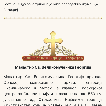
Гост наше духовне трибине је била преподобна игуманија
Гликерија.
Манастир Св. Великомученика Георгија
Манастир Св. Великомученика Георгија припада
Српској православној цркви, епархија
Скандинавска и Метох је главног Епархијског
центра за Скандинавију и налази се на око 550 км.
југозападно од Стокхолма. Најближи град је
Кристианстад који је удаљен око 40 км. Главни