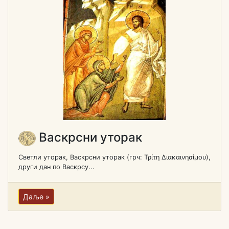
Васкрсни уторак
Светли уторак, Васкрсни уторак (грч: Τρίτη Διακαινησίμου),
други дан по Васкрсу...
Даље »