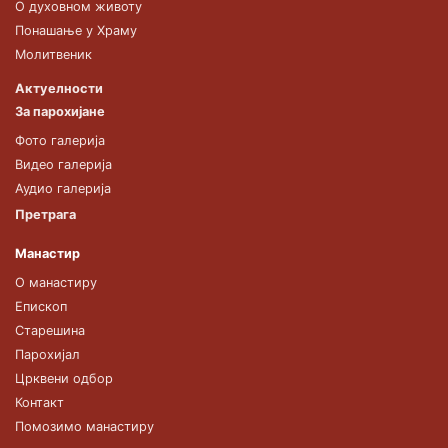
О духовном животу
Понашање у Храму
Молитвеник
Актуелности
За парохијане
Фото галерија
Видео галерија
Аудио галерија
Претрага
Манастир
О манастиру
Епископ
Старешина
Парохијал
Црквени одбор
Контакт
Помозимо манастиру