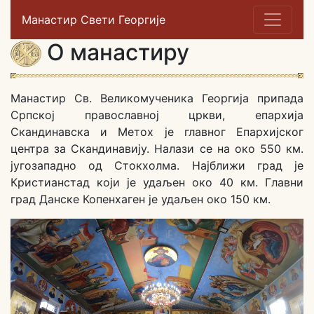
Манастир Свети Георгије
О манастиру
Манастир Св. Великомученика Георгија припада
Српској православној цркви, епархија
Скандинавска и Метох је главног Епархијског
центра за Скандинавију. Налази се на око 550 км.
југозападно од Стокхолма. Најближи град је
Кристианстад који је удаљен око 40 км. Главни
град Данске Копенхаген је удаљен око 150 км.