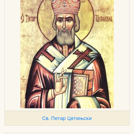
Св. Петар Цетињски