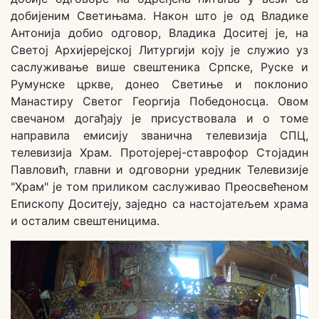
добијеним Светињама. Након што је од Владике
Антонија добио одговор, Владика Доситеј је, на
Светој Архијерејској Литургији коју је служио уз
саслуживање више свештеника Српске, Руске и
Румунске цркве, донео Светиње и поклонио
Манастиру Светог Георгија Победоносца. Овом
свечаном догађају је присуствовала и о томе
направила емисију званична телевизија СПЦ,
телевизија Храм. Протојереј-ставрофор Стојадин
Павловић, главни и одговорни уредник Телевизије
"Храм" је том приликом саслуживао Преосвећеном
Епископу Доситеју, заједно са настојатељем храма
и осталим свештеницима.