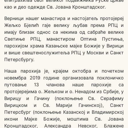
као и део одежде Св. Јована Кронштадског.
Верници нашег манастира и настојатељ протојереј
Жељко Бјелић гаје велику љубав према РПЦ и
имају близак однос са некима од сабраће велике
Светиње РПЦ, манастиром Оптина Пустиња,
парохијом храма Казањске мајке Божије у Вирици
и више свештенослужитеља РПЦ у Москви и Санкт
Петерсбургу.
Наша парохија је, крајем октобра и почетком
новембра 2019 године организовала поклоничко
путовање 13 чланова наше парохије са
протојерејима о. Жељком и о. Ненадом из Србије, у
Вирицу и Гачину (поклоњење Св. Серафиму
Вирицком и Св. Марији Гачинској), Санкт
Петерсбург (поклоњење Казанској и Владимирској
икони Мајке Божије, моштима Св. Јована
Кронштадског, Александра Невског, Блажене