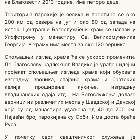
на Благовести 2013 године. Има петоро деце.
Територија парохије је велика и простире се око
200 км од севера на југ и око 80 од запада на
исток. Централни Богослужбени храм се налази у
Улофстрому у манастиру Св. Великомученика
Георгија. У храму има места за око 120 верника.
Спољашњи изглед храма ће се ускоро променити.
По благослову надлежног Владике је урађен идејни
пројекат спољашњег изгледа храма који обухвата
изградњу звоника, спајање храма и братских
келија, проширење кухиње, изградњу
владичанских одаја итд... На Богослужења долазе
верници из различитих места у Шведској и Данској
која су од манастира удаљена од 40 до 200 км.
Највећи број парохијана су Срби. Има доста браће
Руса.
У почетку свог свештеничког служења је