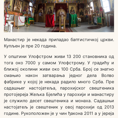
Манастир је некада припадао баптистичкој цркви.
Купљен је пре 20 година.
У општини Улофстром живи 13 200 становника од
тога око 7000 у самом Улофстрому. У градићу и
ближој околини живи око 100 Срба. Број се знатно
смањио након затварања једног дела Волво
фабрике у којој је некада радило много Срба. Пре
садашњег настојатеља, парохијског свештеника
протојереја Жељка Бјелића у парохији и манастиру
је служило десет свештеника и монаха. Садашњи
настојатељ је свештеник у овој парохији од 2013
године. Рукоположен је у чин ђакона 2011 а у јереја