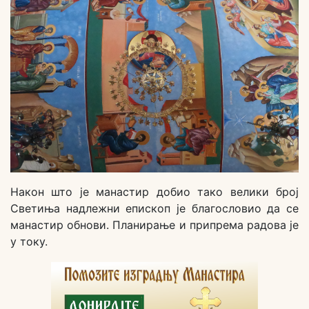
Након што је манастир добио тако велики број
Светиња надлежни епископ је благословио да се
манастир обнови. Планирање и припрема радова је
у току.