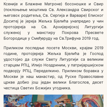
Ксеније и Блажене Матроне) босоношке и Свир
(поклоњење моштима Св. Александра Свирског и
његовох родитеља, Св. Сергија и Варваре) Еписког
Доситеј је јереја Жељка Бјелића унапредио у чин
протојереја на Св. Архијерејској Литургији
служеној у манстиру Покрова Пресвете
Богородице у Смеђеруду на Св.Трифуна 2019 год.
Приликом последње посете Москви, крајем 2019
године, протојереја Жељка Бјелића је Господ
удостојио да служи Свету Литургији са великим
старцем РПЦ, Илијо Ноздриним, у патријаршијском
подворју РПЦ, Переделкино. Приликом боравка у
Москви је наш манастир, од Руске Православне
цркве добио још један велики Благослов, десет
честица Светих Божијих угодника.