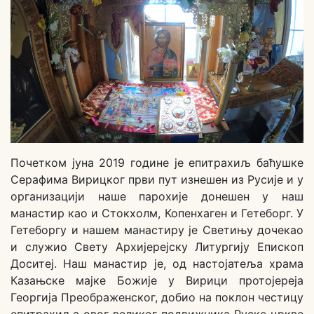
Почетком јуна 2019 године је епитрахиљ баћушке
Серафима Вирицког први пут изнешен из Русије и у
организацији наше парохије донешен у наш
манастир као и Стокхолм, Копенхаген и Гетеборг. У
Гетеборгу и нашем манастиру је Светињу дочекао
и служио Свету Архијерејску Литургију Епископ
Доситеј. Наш манастир је, од настојатеља храма
Казањске мајке Божије у Вирици протојереја
Георгија Преображенског, добио на поклон честицу
епитрахиља овог великог подвижника Руске цркве