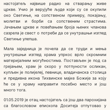
настојатељ највише радио на стварању живе
цркве. Учио је верујуће људе који су се окупили
око Светиње, на сопственом примеру, покајању,
молитви и борби са сопственим страстима.
Јачањем цркве и повећањем броја њених чланова
сазрела је свест о потреби да се унутрашњи изглед
Светиње улепша.
Мала заједница је почела да се труди и мења
унутрешњи изглед храма упркос врло скромним
материјалним могућностима. Постављен је под са
грејањем, храм је скоро у потпуности осликан,
купљен је полијелеј, певнице, владичанска столица
и предивна икона Тихвинске мајке Божије за коју
ће се у храму направити посебно место и још
много тога.
01.05.2019 је отац настојатељ са још два парохијана
са благословом епископа Доситеја отпутовао у