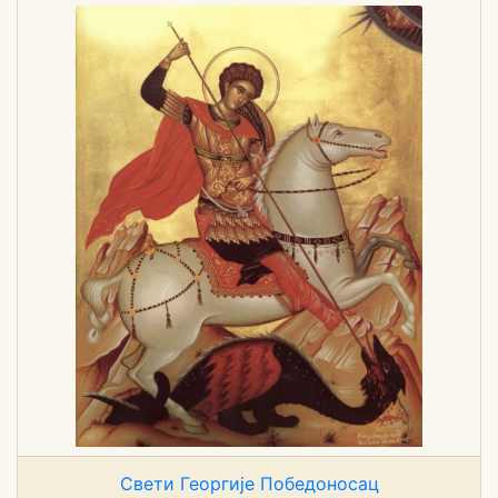
Свети Георгије Победоносац