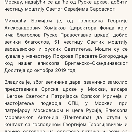
Москву, надајући се да ће од Руске цркве, добити
честицу моштију Светог Серафима Саровског.
Милошћу Божијом је, од господина Георгије
Александрович Хомјаков (директора фонда који
има благослов Руске Православне цркве) добио
велики благослов, 51 честицу Светих моштију
васељенских и руских Светитеља. Мошти су се
чувале у манастиру Покрова Пресвете Богородице
код нашег епископа Британско-Скандинавског
Доситеја до октобра 2019 год.
Владика је, због величине дара, званично замолио
представника Српске цркве у Москви, викара
Његове Светости Патријарха Српског Иринеја и
настојатеља подворја СПЦ у Москви при
патријарху Московском и целе Русије, Епископа
Моравичког Антонија (Пантелића) да ступи у
контакт са господином Георгијем Георгијевичем и
добије одговоре на одређена питања у вези са