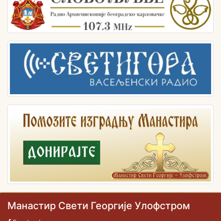
Манастир Свети Георгије Улофстром