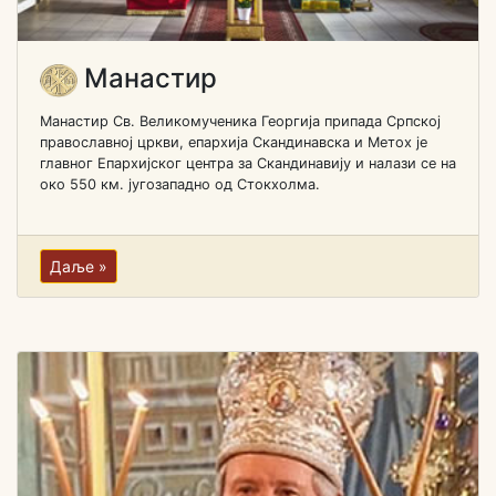
Манастир
Манастир Св. Великомученика Георгија припада Српској
православној цркви, епархија Скандинавска и Метох је
главног Епархијског центра за Скандинавију и налази се на
око 550 км. југозападно од Стокхолма.
Даље »