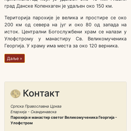
град Данске Копенхаген је удаљен око 150 км.
Територија парохије је велика и простире се око
200 км од севера на југ и око 80 од запада на
исток. Централни Богослужбени храм се налази у
Улофстрому у манастиру Св. Великомученика
Георгија. У храму има места за око 120 верника.
Даље »
Контакт
Српска Православна Црква
Епархија - Скандинавска
Парохија и манастир светог Великомученика Георгија -
Улофстром