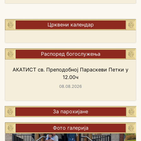
Црквени календар
Распоред богослужења
АКАТИСТ св. Преподобној Параскеви Петки у
12.00ч
08.08.2026
За парохијане
Фото галерија