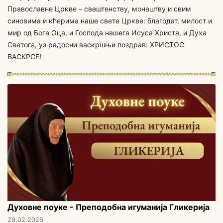
Православне Цркве – свештенству, монаштву и свим
синовима и кћерима наше свете Цркве: благодат, милост и
мир од Бога Оца, и Господа нашега Исуса Христа, и Духа
Светога, уз радосни васкршњи поздрав: ХРИСТОС
ВАСКРСЕ!
Духовне поуке - Преподобна игуманија Гликерија
28.02.2026