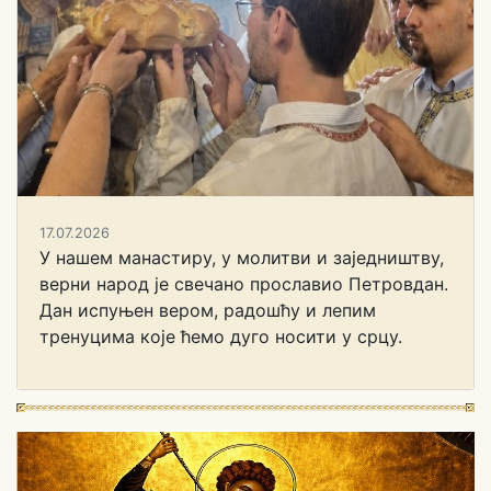
17.07.2026
У нашем манастиру, у молитви и заједништву,
верни народ је свечано прославио Петровдан.
Дан испуњен вером, радошћу и лепим
тренуцима које ћемо дуго носити у срцу.