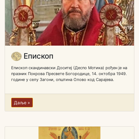
Епископ
Епископ скандинавски Доситеј (Деспо Мотика) рођен je на
празник Покрова Пресвете Богородице, 14. октобра 1949.
године у селу Загони, општина Олово код Сарајева.
Даље »