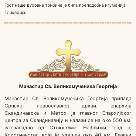
Гост наше духовне трибине је била преподобна игуманија
Гликерија.
Манастир Св. Великомученика Георгија
Манастир Св. Великомученика Георгија припада
Српској православној цркви, епархија
Скандинавска и Метох је главног Епархијског
центра за Скандинавију и налази се на око 550 км.
југозападно од Стокхолма. Најближи град је
Кристианстад који је удаљен око 40 км. Главни