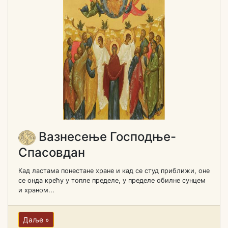
Вазнесење Господње-
Спасовдан
Кад ластама понестане хране и кад се студ приближи, оне
се онда крећу у топле пределе, у пределе обилне сунцем
и храном...
Даље »