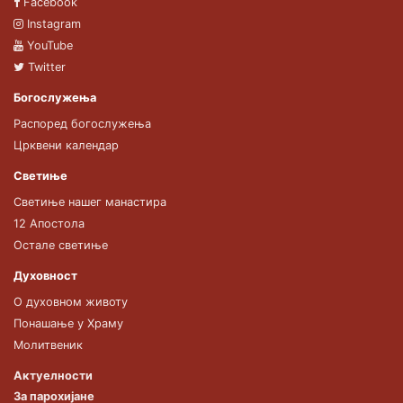
Facebook
Instagram
YouTube
Twitter
Богослужења
Распоред богослужења
Црквени календар
Светиње
Светиње нашег манастира
12 Апостола
Остале светиње
Духовност
О духовном животу
Понашање у Храму
Молитвеник
Актуелности
За парохијане