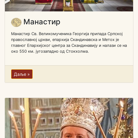
Манастир
Манастир Св. Великомученика Георгија припада Српској
православној цркви, епархија Скандинавска и Метох је
главног Епархијског центра за Скандинавију и налази се на
око 550 км. југозападно од Стокхолма.
Даље »