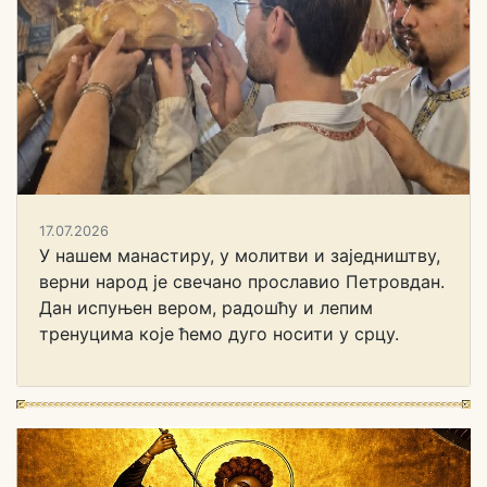
17.07.2026
У нашем манастиру, у молитви и заједништву,
верни народ је свечано прославио Петровдан.
Дан испуњен вером, радошћу и лепим
тренуцима које ћемо дуго носити у срцу.