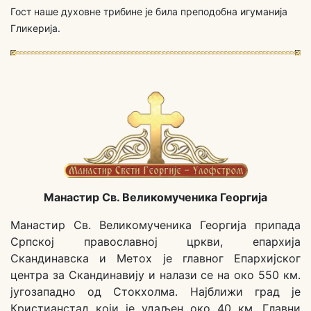
Гост наше духовне трибине је била преподобна игуманија
Гликерија.
Манастир Св. Великомученика Георгија
Манастир Св. Великомученика Георгија припада
Српској православној цркви, епархија
Скандинавска и Метох је главног Епархијског
центра за Скандинавију и налази се на око 550 км.
југозападно од Стокхолма. Најближи град је
Кристианстад који је удаљен око 40 км. Главни