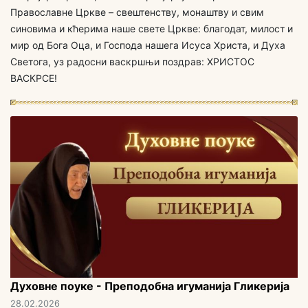
Православне Цркве – свештенству, монаштву и свим
синовима и кћерима наше свете Цркве: благодат, милост и
мир од Бога Оца, и Господа нашега Исуса Христа, и Духа
Светога, уз радосни васкршњи поздрав: ХРИСТОС
ВАСКРСЕ!
Духовне поуке - Преподобна игуманија Гликерија
28.02.2026