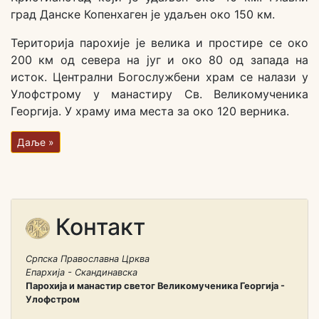
град Данске Копенхаген је удаљен око 150 км.
Територија парохије је велика и простире се око
200 км од севера на југ и око 80 од запада на
исток. Централни Богослужбени храм се налази у
Улофстрому у манастиру Св. Великомученика
Георгија. У храму има места за око 120 верника.
Даље »
Контакт
Српска Православна Црква
Епархија - Скандинавска
Парохија и манастир светог Великомученика Георгија -
Улофстром