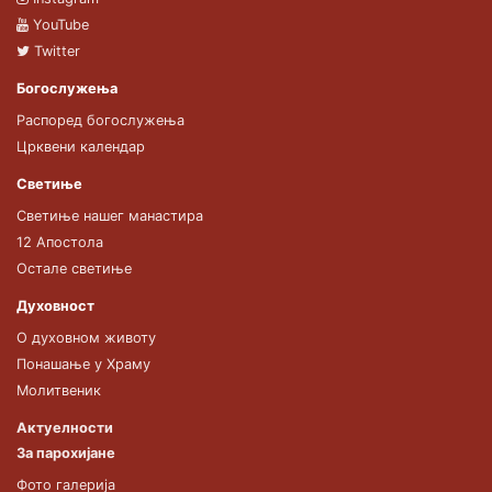
YouTube
Twitter
Богослужења
Распоред богослужења
Црквени календар
Светиње
Светиње нашег манастира
12 Апостола
Остале светиње
Духовност
О духовном животу
Понашање у Храму
Молитвеник
Актуелности
За парохијане
Фото галерија