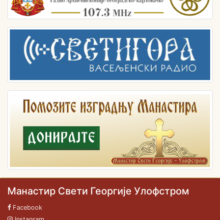
Манастир Свети Георгије Улофстром
Facebook
Instagram