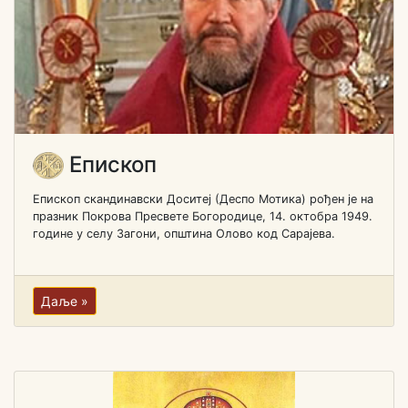
Епископ
Епископ скандинавски Доситеј (Деспо Мотика) рођен je на
празник Покрова Пресвете Богородице, 14. октобра 1949.
године у селу Загони, општина Олово код Сарајева.
Даље »