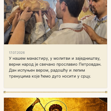
17.07.2026
У нашем манастиру, у молитви и заједништву,
верни народ је свечано прославио Петровдан.
Дан испуњен вером, радошћу и лепим
тренуцима које ћемо дуго носити у срцу.