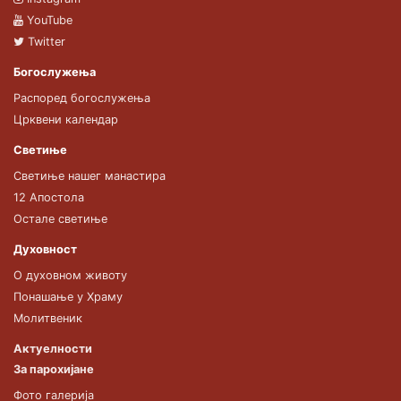
YouTube
Twitter
Богослужења
Распоред богослужења
Црквени календар
Светиње
Светиње нашег манастира
12 Апостола
Остале светиње
Духовност
О духовном животу
Понашање у Храму
Молитвеник
Актуелности
За парохијане
Фото галерија