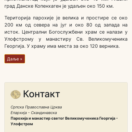
град Данске Копенхаген је удаљен око 150 км.
Територија парохије је велика и простире се око
200 км од севера на југ и око 80 од запада на
исток. Централни Богослужбени храм се налази у
Улофстрому у манастиру Св. Великомученика
Георгија. У храму има места за око 120 верника.
Даље »
Контакт
Српска Православна Црква
Епархија - Скандинавска
Парохија и манастир светог Великомученика Георгија -
Улофстром