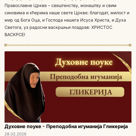
Православне Цркве – свештенству, монаштву и свим
синовима и кћерима наше свете Цркве: благодат, милост и
мир од Бога Оца, и Господа нашега Исуса Христа, и Духа
Светога, уз радосни васкршњи поздрав: ХРИСТОС
ВАСКРСЕ!
Духовне поуке - Преподобна игуманија Гликерија
28.02.2026