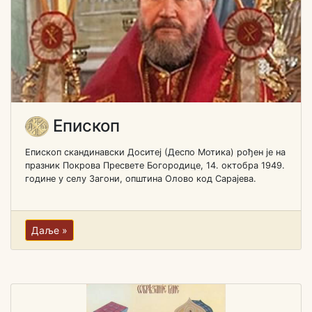
Епископ
Епископ скандинавски Доситеј (Деспо Мотика) рођен je на
празник Покрова Пресвете Богородице, 14. октобра 1949.
године у селу Загони, општина Олово код Сарајева.
Даље »