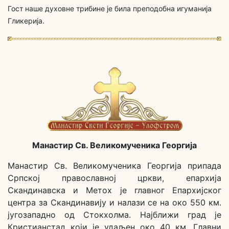
Гост наше духовне трибине је била преподобна игуманија
Гликерија.
Манастир Св. Великомученика Георгија
Манастир Св. Великомученика Георгија припада
Српској православној цркви, епархија
Скандинавска и Метох је главног Епархијског
центра за Скандинавију и налази се на око 550 км.
југозападно од Стокхолма. Најближи град је
Кристианстад који је удаљен око 40 км. Главни