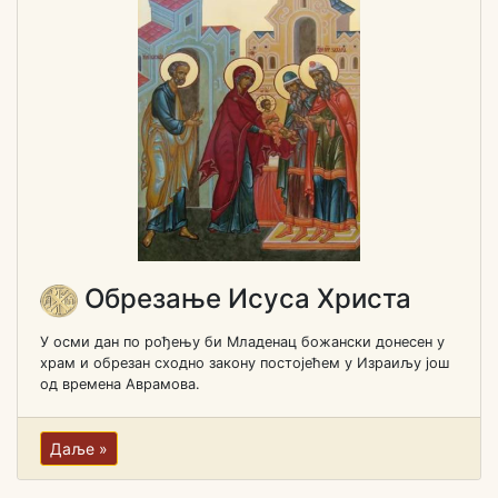
Обрезање Исуса Христа
У осми дан по рођењу би Младенац божански донесен у
храм и обрезан сходно закону постојећем у Израиљу још
од времена Аврамова.
Даље »