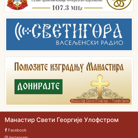
Манастир Свети Георгије Улофстром
Facebook
Instagram