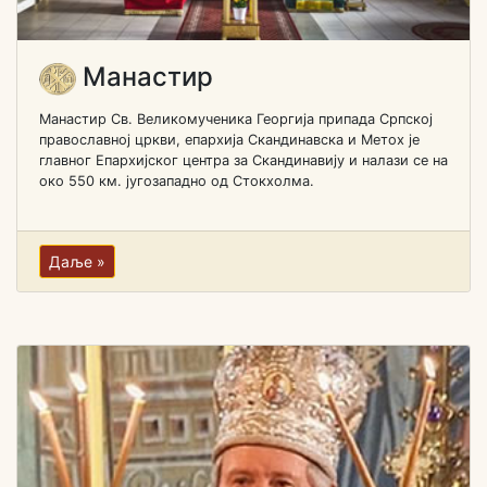
Манастир
Манастир Св. Великомученика Георгија припада Српској
православној цркви, епархија Скандинавска и Метох је
главног Епархијског центра за Скандинавију и налази се на
око 550 км. југозападно од Стокхолма.
Даље »