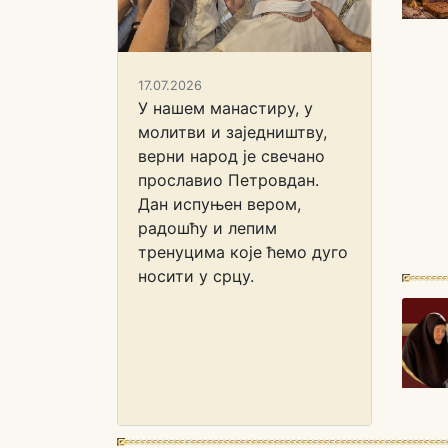
17.07.2026
У нашем манастиру, у
молитви и заједништву,
верни народ је свечано
прославио Петровдан.
Дан испуњен вером,
радошћу и лепим
тренуцима које ћемо дуго
носити у срцу.