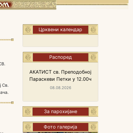
Црквени календар
Распоред
СВ.
богослужења
АКАТИСТ св. Преподобној
Параскеви Петки у 12.00ч
ј Св.
08.08.2026
ача.
За парохијане
Фото галерија