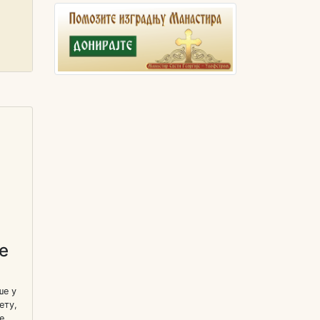
е
,
ше у
ету,
е