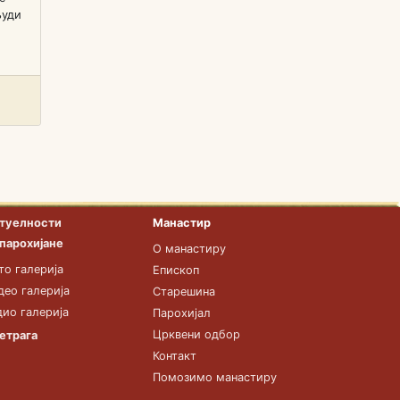
људи
туелности
Манастир
 парохијане
О манастиру
то галерија
Епископ
део галерија
Старешина
дио галерија
Парохијал
Црквени одбор
етрага
Контакт
Помозимо манастиру