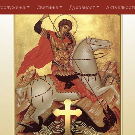
гослужења
Светиње
Духовност
Актуелност