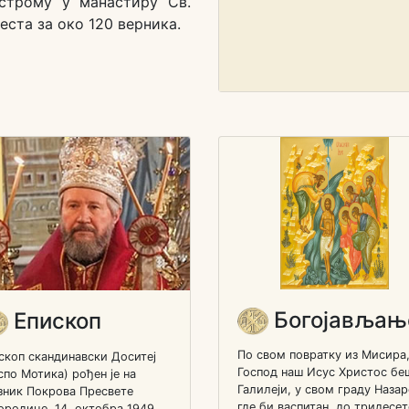
строму у манастиру Св.
еста за око 120 верника.
Богојављањ
Епископ
По свом повратку из Мисира
скоп скандинавски Доситеј
Господ наш Исус Христос бе
спо Мотика) рођен je на
Галилеји, у свом граду Назар
зник Покрова Пресвете
где би васпитан, до тридесет
ородице, 14. октобра 1949.