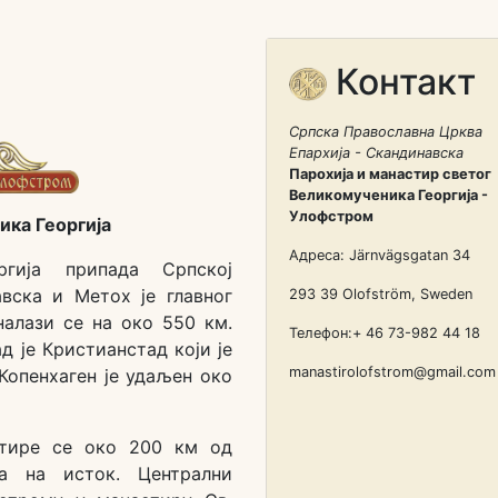
Контакт
Српска Православна Црква
Епархија - Скандинавска
Парохија и манастир светог
Великомученика Георгија -
Улофстром
ика Георгија
Адреса: Järnvägsgatan 34
ргија припада Српској
авска и Метох је главног
293 39 Olofström, Sweden
налази се на око 550 км.
Телефон:+ 46 73-982 44 18
д је Кристианстад који је
manastirolofstrom@gmail.com
Копенхаген је удаљен око
остире се око 200 км од
а на исток. Централни