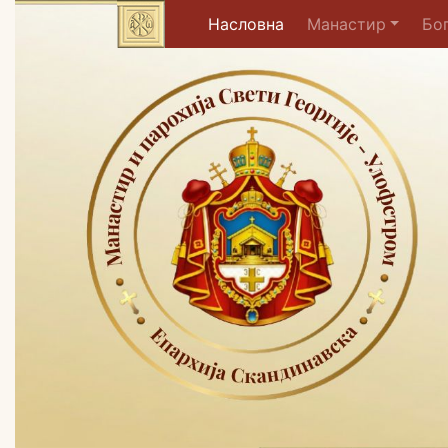
(current)
Насловна
Манастир
Бо