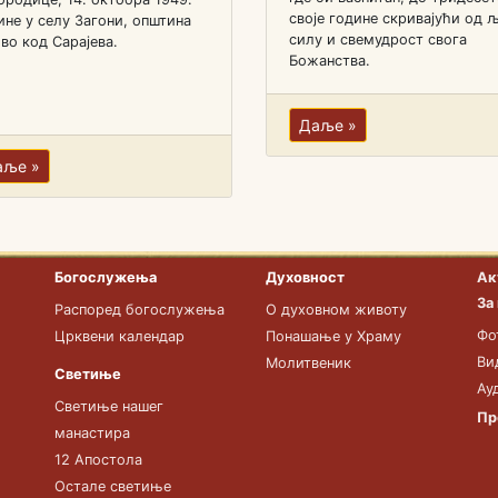
своје године скривајући од 
ине у селу Загони, општина
силу и свемудрост свога
во код Сарајева.
Божанства.
Даље »
аље »
Богослужења
Духовност
Ак
За
Распоред богослужења
О духовном животу
Фо
Црквени календар
Понашање у Храму
Ви
Молитвеник
Светиње
Ау
Светиње нашег
Пр
манастира
12 Апостола
Остале светиње