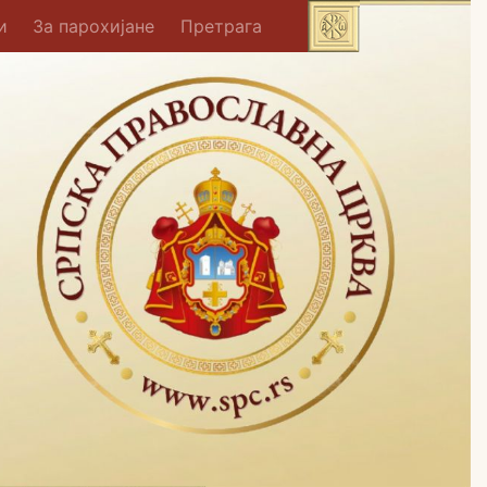
и
За парохијане
Претрага