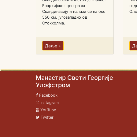
Епархијског центра за
год
Скандинавију и налази се на око
Оло
550 км. југозападно од
Стокхолма.
Даље »
Д
Манастир Свети Георгије
Улофстром
Facebook
Instagram
YouTube
Twitter