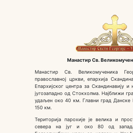
Манастир Св. Великомучен
Манастир Св. Великомученика Гео
православној цркви, епархија Скандин
Епархијског центра за Скандинавију и 
југозападно од Стокхолма. Најближи гра
удаљен око 40 км. Главни град Данске 
150 км.
Територија парохије је велика и пр
севера на југ и око 80 од запад