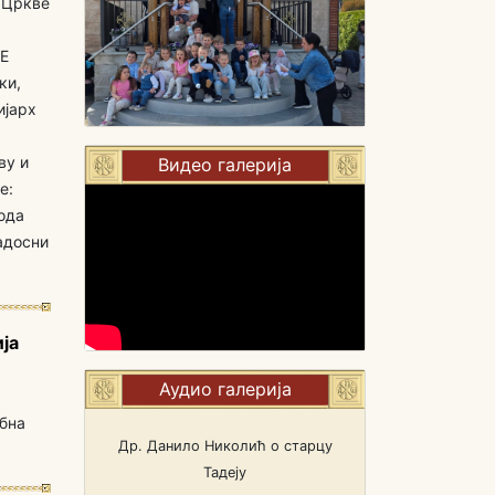
 Цркве
Е
ки,
ијарх
ву и
Видео галерија
е:
пода
адосни
ја
Аудио галерија
обна
Др. Данило Николић о старцу
Тадеју