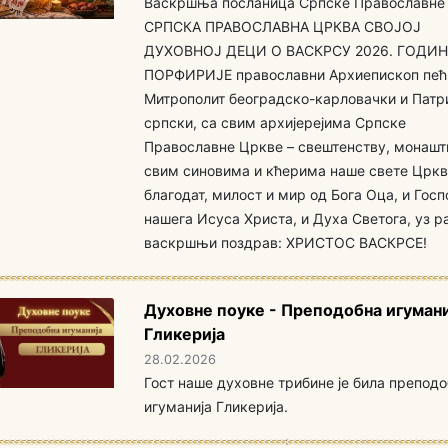
Васкршња посланица Српске Православне
СРПСКА ПРАВОСЛАВНА ЦРКВА СВОЈОЈ
ДУХОВНОЈ ДЕЦИ O ВАСКРСУ 2026. ГОДИН
ПОРФИРИЈЕ православни Архиепископ пећ
Митрополит београдско-карловачки и Патр
српски, са свим aрхијерејима Српске
Православне Цркве – свештенству, монашт
свим синовима и кћерима наше свете Цркв
благодат, милост и мир од Бога Оца, и Гос
нашега Исуса Христа, и Духа Светога, уз р
васкршњи поздрав: ХРИСТОС ВАСКРСЕ!
Духовне поуке - Преподобна игумани
Гликерија
28.02.2026
Гост наше духовне трибине је била препод
игуманија Гликерија.