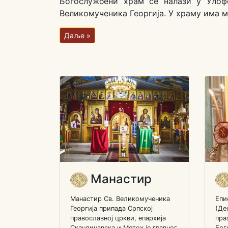
Богослужбени храм се налази у Улоф
Великомученика Георгија. У храму има м
Даље »
Манастир
Манастир Св. Великомученика
Епи
Георгија припада Српској
(Де
православној цркви, епархија
пра
Скандинавска и Метох је главног
Бог