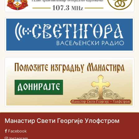
Манастир Свети Георгије Улофстром
Facebook
Instagram