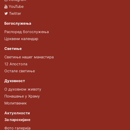
YouTube
Twitter
Богослужења
Распоред богослужења
Црквени календар
Светиње
Светиње нашег манастира
12 Апостола
Остале светиње
Духовност
О духовном животу
Понашање у Храму
Молитвеник
Актуелности
За парохијане
Фото галерија