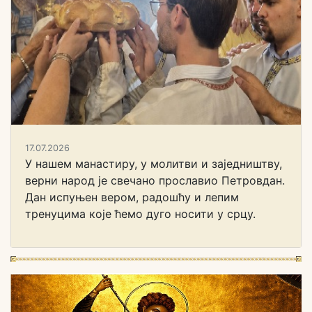
17.07.2026
У нашем манастиру, у молитви и заједништву,
верни народ је свечано прославио Петровдан.
Дан испуњен вером, радошћу и лепим
тренуцима које ћемо дуго носити у срцу.