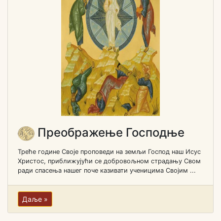
Преображење Господње
Треће године Своје проповеди на земљи Господ наш Исус
Христос, приближујући се добровољном страдању Свом
ради спасења нашег поче казивати ученицима Својим ...
Даље »