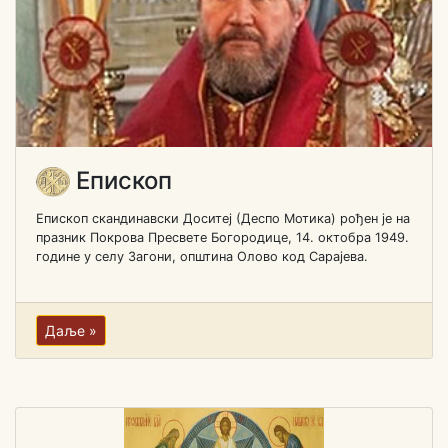
Епископ
Епископ скандинавски Доситеј (Деспо Мотика) рођен je на
празник Покрова Пресвете Богородице, 14. октобра 1949.
године у селу Загони, општина Олово код Сарајева.
Даље »