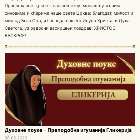
Православне Цркве – свештенству, монаштву и свим
синовима и кћерима наше свете Цркве: благодат, милост и
мир од Бога Оца, и Господа нашега Исуса Христа, и Духа
Светога, уз радосни васкршњи поздрав: ХРИСТОС
ВАСКРСЕ!
Духовне поуке - Преподобна игуманија Гликерија
28.02.2026