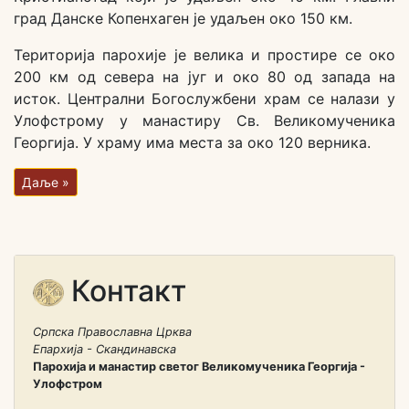
град Данске Копенхаген је удаљен око 150 км.
Територија парохије је велика и простире се око
200 км од севера на југ и око 80 од запада на
исток. Централни Богослужбени храм се налази у
Улофстрому у манастиру Св. Великомученика
Георгија. У храму има места за око 120 верника.
Даље »
Контакт
Српска Православна Црква
Епархија - Скандинавска
Парохија и манастир светог Великомученика Георгија -
Улофстром