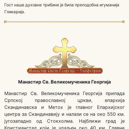
Гост наше духовне трибине је била преподобна игуманија
Гликерија.
Манастир Св. Великомученика Георгија
Манастир Св. Великомученика Георгија припада
Српској православној цркви, епархија
Скандинавска и Метох је главног Епархијског
центра за Скандинавију и налази се на око 550 км.
југозападно од Стокхолма. Најближи град је
Кристианстад који је удаљен око 40 км. Главни