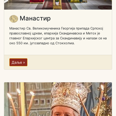
Манастир
Манастир Св. Великомученика Георгија припада Српској
православној цркви, епархија Скандинавска и Метох је
главног Епархијског центра за Скандинавију и налази се на
око 550 км. југозападно од Стокхолма.
Даље »