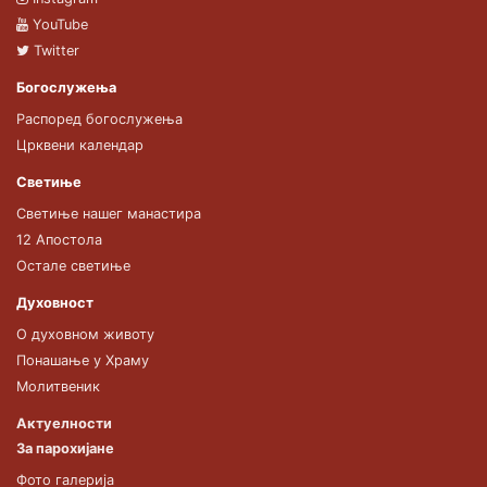
YouTube
Twitter
Богослужења
Распоред богослужења
Црквени календар
Светиње
Светиње нашег манастира
12 Апостола
Остале светиње
Духовност
О духовном животу
Понашање у Храму
Молитвеник
Актуелности
За парохијане
Фото галерија