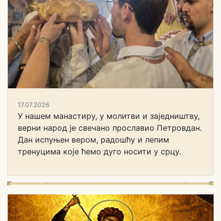
17.07.2026
У нашем манастиру, у молитви и заједништву,
верни народ је свечано прославио Петровдан.
Дан испуњен вером, радошћу и лепим
тренуцима које ћемо дуго носити у срцу.