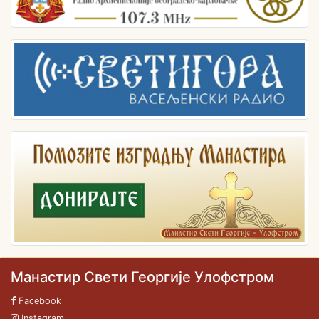
Манастир Свети Георгије Улофстром
Facebook
Instagram