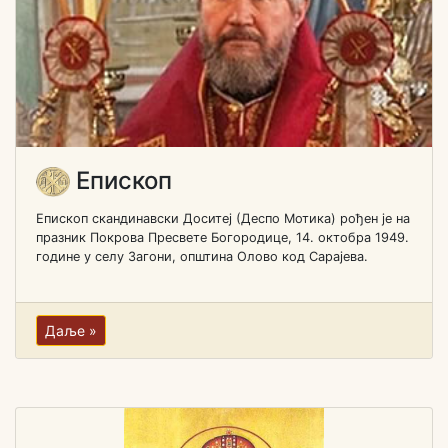
Епископ
Епископ скандинавски Доситеј (Деспо Мотика) рођен je на
празник Покрова Пресвете Богородице, 14. октобра 1949.
године у селу Загони, општина Олово код Сарајева.
Даље »