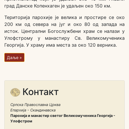
град Данске Копенхаген је удаљен око 150 км.
Територија парохије је велика и простире се око
200 км од севера на југ и око 80 од запада на
исток. Централни Богослужбени храм се налази у
Улофстрому у манастиру Св. Великомученика
Георгија. У храму има места за око 120 верника.
Даље »
Контакт
Српска Православна Црква
Епархија - Скандинавска
Парохија и манастир светог Великомученика Георгија -
Улофстром