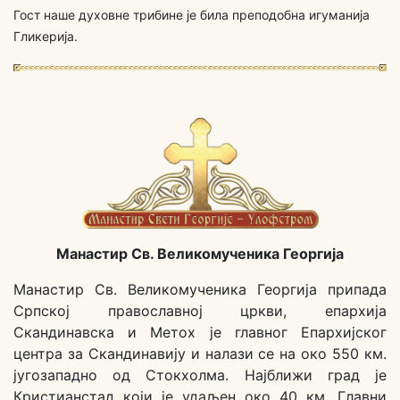
Гост наше духовне трибине је била преподобна игуманија
Гликерија.
Манастир Св. Великомученика Георгија
Манастир Св. Великомученика Георгија припада
Српској православној цркви, епархија
Скандинавска и Метох је главног Епархијског
центра за Скандинавију и налази се на око 550 км.
југозападно од Стокхолма. Најближи град је
Кристианстад који је удаљен око 40 км. Главни