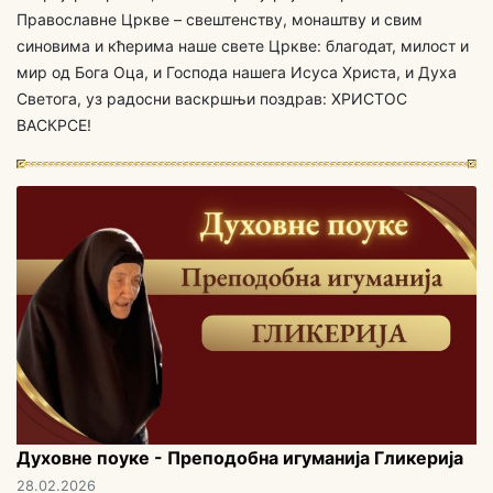
Православне Цркве – свештенству, монаштву и свим
синовима и кћерима наше свете Цркве: благодат, милост и
мир од Бога Оца, и Господа нашега Исуса Христа, и Духа
Светога, уз радосни васкршњи поздрав: ХРИСТОС
ВАСКРСЕ!
Духовне поуке - Преподобна игуманија Гликерија
28.02.2026