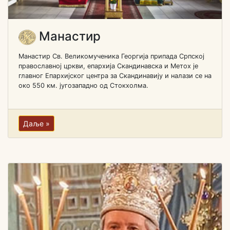
Манастир
Манастир Св. Великомученика Георгија припада Српској
православној цркви, епархија Скандинавска и Метох је
главног Епархијског центра за Скандинавију и налази се на
око 550 км. југозападно од Стокхолма.
Даље »