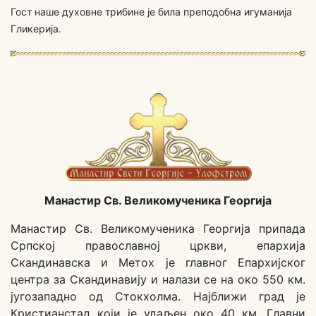
Гост наше духовне трибине је била преподобна игуманија
Гликерија.
Манастир Св. Великомученика Георгија
Манастир Св. Великомученика Георгија припада
Српској православној цркви, епархија
Скандинавска и Метох је главног Епархијског
центра за Скандинавију и налази се на око 550 км.
југозападно од Стокхолма. Најближи град је
Кристианстад који је удаљен око 40 км. Главни