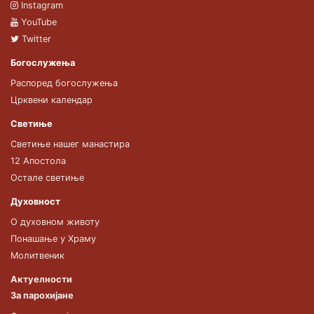
Instagram
YouTube
Twitter
Богослужења
Распоред богослужења
Црквени календар
Светиње
Светиње нашег манастира
12 Апостола
Остале светиње
Духовност
О духовном животу
Понашање у Храму
Молитвеник
Актуелности
За парохијане