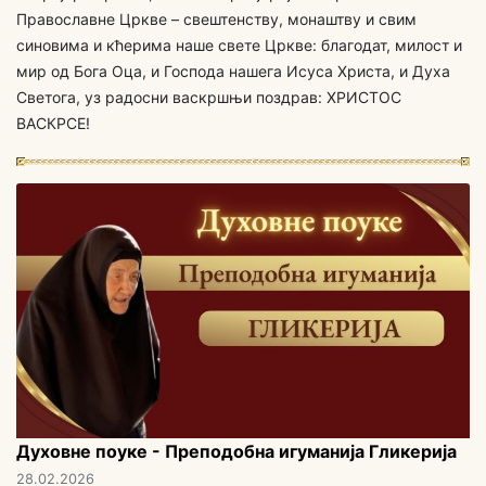
Православне Цркве – свештенству, монаштву и свим
синовима и кћерима наше свете Цркве: благодат, милост и
мир од Бога Оца, и Господа нашега Исуса Христа, и Духа
Светога, уз радосни васкршњи поздрав: ХРИСТОС
ВАСКРСЕ!
Духовне поуке - Преподобна игуманија Гликерија
28.02.2026