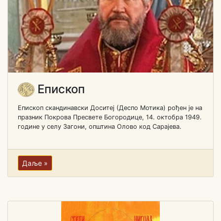
Епископ
Епископ скандинавски Доситеј (Деспо Мотика) рођен je на
празник Покрова Пресвете Богородице, 14. октобра 1949.
године у селу Загони, општина Олово код Сарајева.
Даље »