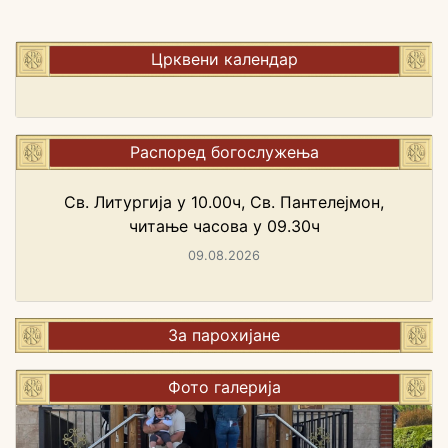
Црквени календар
Распоред богослужења
Св. Литургија у 10.00ч, Св. Пантелејмон,
читање часова у 09.30ч
09.08.2026
За парохијане
Фото галерија