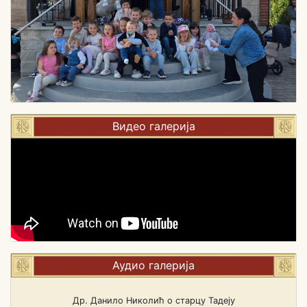
Видео галерија
Аудио галерија
Др. Данило Николић о старцу Тадеју