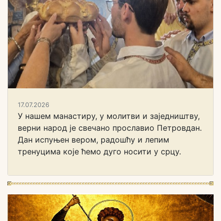
17.07.2026
У нашем манастиру, у молитви и заједништву,
верни народ је свечано прославио Петровдан.
Дан испуњен вером, радошћу и лепим
тренуцима које ћемо дуго носити у срцу.