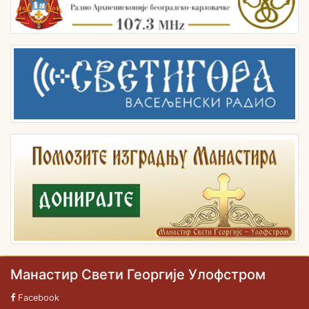
Манастир Свети Георгије Улофстром
Facebook