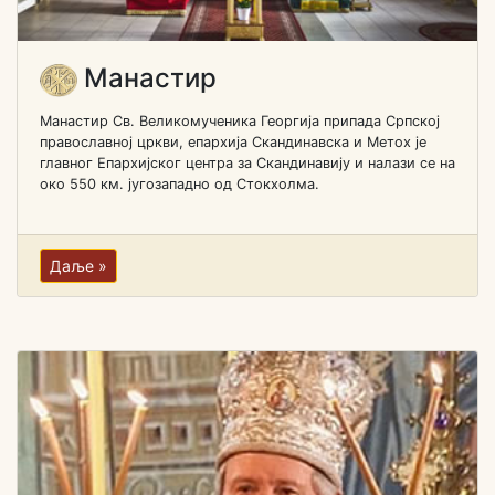
Манастир
Манастир Св. Великомученика Георгија припада Српској
православној цркви, епархија Скандинавска и Метох је
главног Епархијског центра за Скандинавију и налази се на
око 550 км. југозападно од Стокхолма.
Даље »