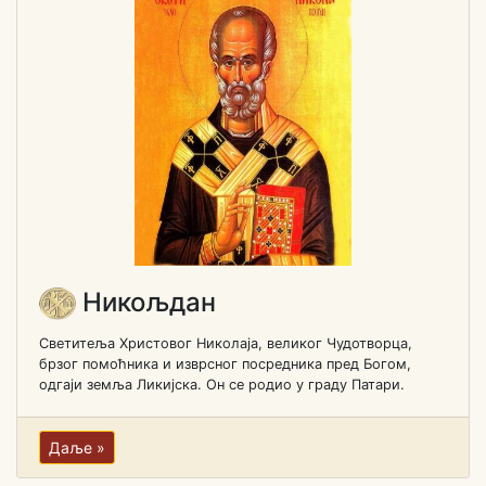
Никољдан
Светитеља Христовог Николаја, великог Чудотворца,
брзог помоћника и изврсног посредника пред Богом,
одгаји земља Ликијска. Он се родио у граду Патари.
Даље »