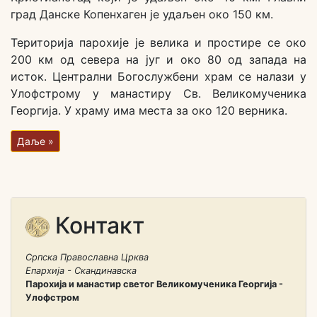
град Данске Копенхаген је удаљен око 150 км.
Територија парохије је велика и простире се око
200 км од севера на југ и око 80 од запада на
исток. Централни Богослужбени храм се налази у
Улофстрому у манастиру Св. Великомученика
Георгија. У храму има места за око 120 верника.
Даље »
Контакт
Српска Православна Црква
Епархија - Скандинавска
Парохија и манастир светог Великомученика Георгија -
Улофстром