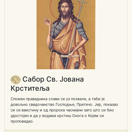
Сабор Св. Јована
Крститеља
Спомен праведника слави се уз похвале, а теби је
довољно сведочанство Господње, Претечо. Јер, показао
си се ваистину и од пророка часнијим зато што си био
удостојен и да у водама крстиш Онога о Којем си
проповедао.