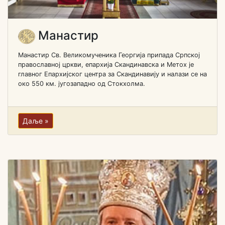
Манастир
Манастир Св. Великомученика Георгија припада Српској
православној цркви, епархија Скандинавска и Метох је
главног Епархијског центра за Скандинавију и налази се на
око 550 км. југозападно од Стокхолма.
Даље »