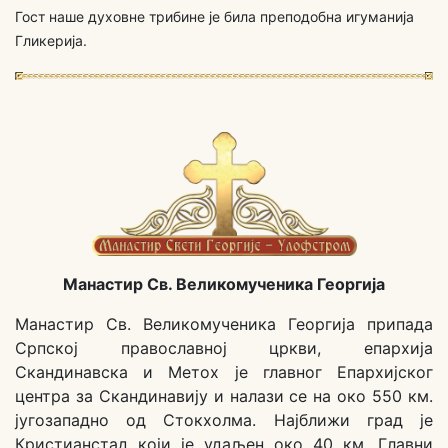
Гост наше духовне трибине је била преподобна игуманија
Гликерија.
Манастир Св. Великомученика Георгија
Манастир Св. Великомученика Георгија припада
Српској православној цркви, епархија
Скандинавска и Метох је главног Епархијског
центра за Скандинавију и налази се на око 550 км.
југозападно од Стокхолма. Најближи град је
Кристианстад који је удаљен око 40 км. Главни