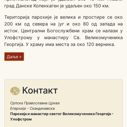
град Данске Копенхаген је удаљен око 150 км.
Територија парохије је велика и простире се око
200 км од севера на југ и око 80 од запада на
исток. Централни Богослужбени храм се налази у
Улофстрому у манастиру Св. Великомученика
Георгија. У храму има места за око 120 верника.
Даље »
Контакт
Српска Православна Црква
Епархија - Скандинавска
Парохија и манастир светог Великомученика Георгија -
Улофстром