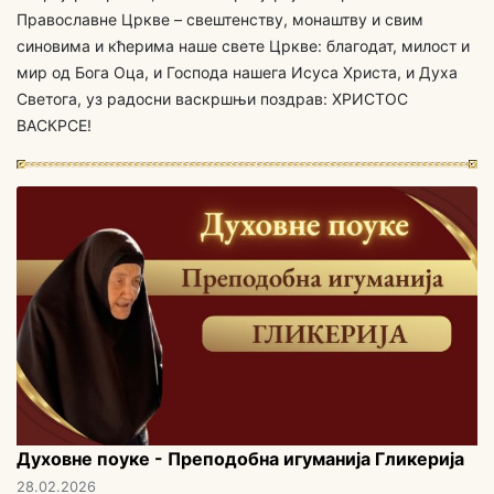
Православне Цркве – свештенству, монаштву и свим
синовима и кћерима наше свете Цркве: благодат, милост и
мир од Бога Оца, и Господа нашега Исуса Христа, и Духа
Светога, уз радосни васкршњи поздрав: ХРИСТОС
ВАСКРСЕ!
Духовне поуке - Преподобна игуманија Гликерија
28.02.2026