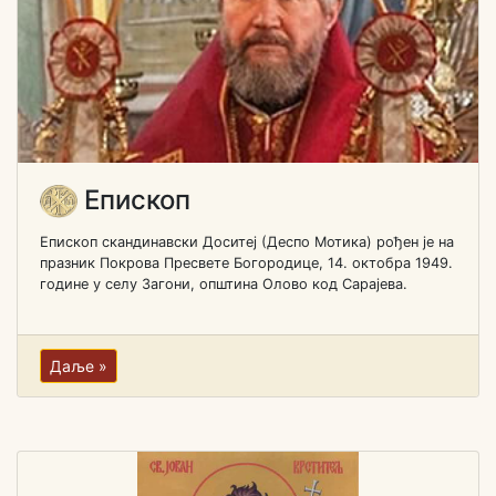
Епископ
Епископ скандинавски Доситеј (Деспо Мотика) рођен je на
празник Покрова Пресвете Богородице, 14. октобра 1949.
године у селу Загони, општина Олово код Сарајева.
Даље »