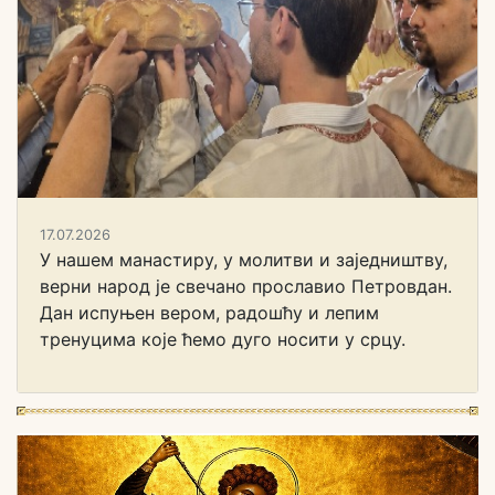
17.07.2026
У нашем манастиру, у молитви и заједништву,
верни народ је свечано прославио Петровдан.
Дан испуњен вером, радошћу и лепим
тренуцима које ћемо дуго носити у срцу.