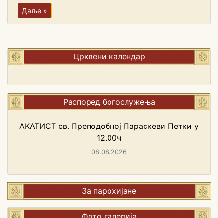
Даље »
Црквени календар
Распоред богослужења
АКАТИСТ св. Преподобној Параскеви Петки у
12.00ч
08.08.2026
За парохијане
Фото галерија