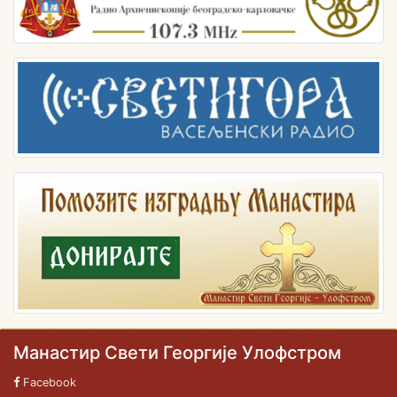
Манастир Свети Георгије Улофстром
Facebook