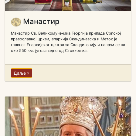
Манастир
Манастир Св. Великомученика Георгија припада Српској
православној цркви, епархија Скандинавска и Метох је
главног Епархијског центра за Скандинавију и налази се на
око 550 км. југозападно од Стокхолма.
Даље »