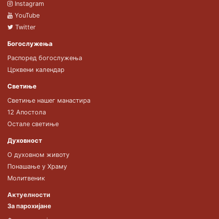
Instagram
YouTube
Twitter
Богослужења
Распоред богослужења
Црквени календар
Светиње
Светиње нашег манастира
12 Апостола
Остале светиње
Духовност
О духовном животу
Понашање у Храму
Молитвеник
Актуелности
За парохијане