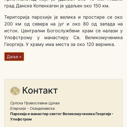
град Данске Копенхаген је удаљен око 150 км.
Територија парохије је велика и простире се око
200 км од севера на југ и око 80 од запада на
исток. Централни Богослужбени храм се налази у
Улофстрому у манастиру Св. Великомученика
Георгија. У храму има места за око 120 верника.
Даље »
Контакт
Српска Православна Црква
Епархија - Скандинавска
Парохија и манастир светог Великомученика Георгија -
Улофстром