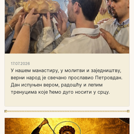
17.07.2026
У нашем манастиру, у молитви и заједништву,
верни народ је свечано прославио Петровдан.
Дан испуњен вером, радошћу и лепим
тренуцима које ћемо дуго носити у срцу.