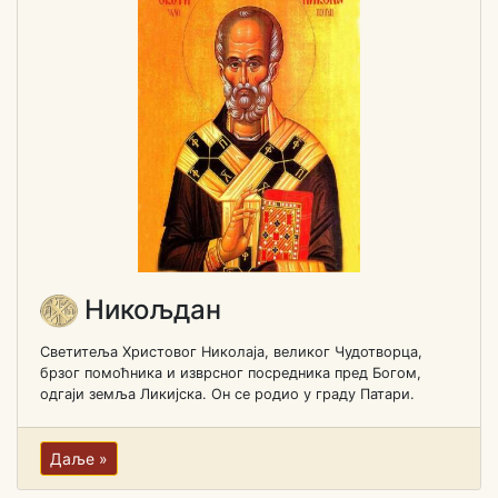
Никољдан
Светитеља Христовог Николаја, великог Чудотворца,
брзог помоћника и изврсног посредника пред Богом,
одгаји земља Ликијска. Он се родио у граду Патари.
Даље »