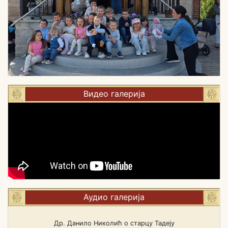
Видео галерија
Аудио галерија
Др. Данило Николић о старцу Тадеју