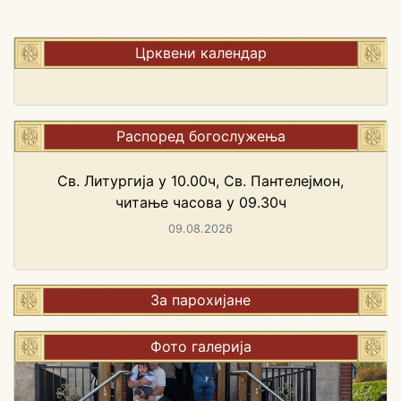
Црквени календар
Распоред богослужења
Св. Литургија у 10.00ч, Св. Пантелејмон,
читање часова у 09.30ч
09.08.2026
За парохијане
Фото галерија