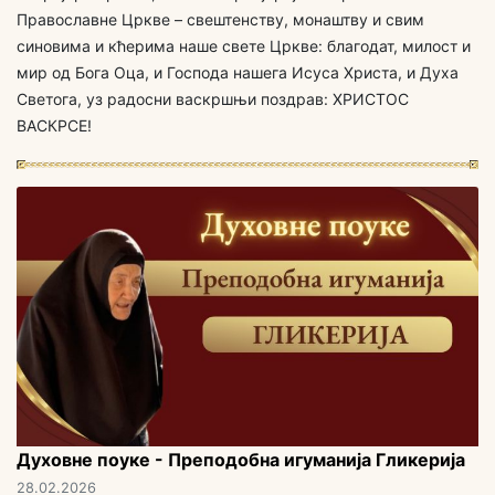
Православне Цркве – свештенству, монаштву и свим
синовима и кћерима наше свете Цркве: благодат, милост и
мир од Бога Оца, и Господа нашега Исуса Христа, и Духа
Светога, уз радосни васкршњи поздрав: ХРИСТОС
ВАСКРСЕ!
Духовне поуке - Преподобна игуманија Гликерија
28.02.2026