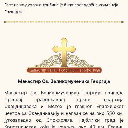
Гост наше духовне трибине је била преподобна игуманија
Гликерија.
Манастир Св. Великомученика Георгија
Манастир Св. Великомученика Георгија припада
Српској православној цркви, епархија
Скандинавска и Метох је главног Епархијског
центра за Скандинавију и налази се на око 550 км.
југозападно од Стокхолма. Најближи град је
Кристианстад који је удаљен око 40 км. Главни