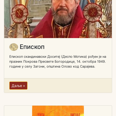
Епископ
Епископ скандинавски Доситеј (Деспо Мотика) рођен je на
празник Покрова Пресвете Богородице, 14. октобра 1949.
године у селу Загони, општина Олово код Сарајева.
Даље »