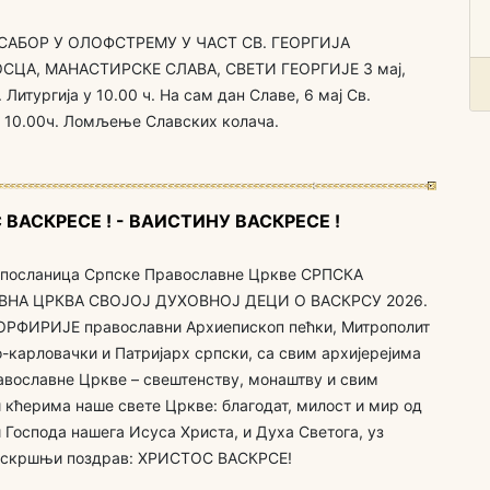
САБОР У ОЛОФСТРЕМУ У ЧАСТ СВ. ГЕОРГИЈА
ЦА, МАНАСТИРСКЕ СЛАВА, СВЕТИ ГЕОРГИЈЕ 3 мај,
 Литургија у 10.00 ч. На сам дан Славе, 6 мај Св.
у 10.00ч. Ломљење Славских колача.
 ВАСКРЕСЕ ! - ВАИСТИНУ ВАСКРЕСЕ !
посланица Српске Православне Цркве СРПСКА
ВНА ЦРКВА СВОЈОЈ ДУХОВНОЈ ДЕЦИ O ВАСКРСУ 2026.
РФИРИЈЕ православни Архиепископ пећки, Митрополит
-карловачки и Патријарх српски, са свим aрхијерејима
вославне Цркве – свештенству, монаштву и свим
 кћерима наше свете Цркве: благодат, милост и мир од
и Господа нашега Исуса Христа, и Духа Светога, уз
аскршњи поздрав: ХРИСТОС ВАСКРСЕ!