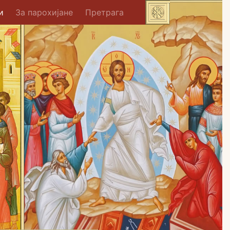
и
За парохијане
Претрага