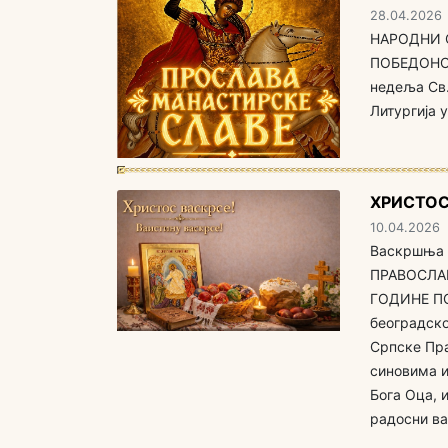
28.04.2026
НАРОДНИ 
ПОБЕДОНОС
недеља Св.
Литургија 
ХРИСТОС
10.04.2026
Васкршња 
ПРАВОСЛА
ГОДИНЕ ПО
београдско
Српске Пра
синовима и
Бога Оца, 
радосни в