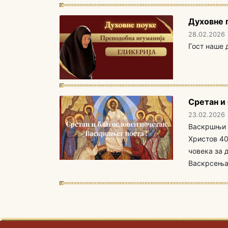
Духовне 
28.02.2026
Гост наше 
Сретан и
23.02.2026
Васкршњи и
Христов 40
човека за 
Васкрсења