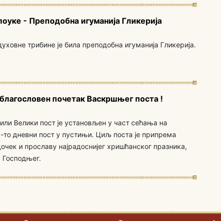
поуке - Преподобна игуманија Гликерија
духовне трибине је била преподобна игуманија Гликерија.
 благословен почетак Васкршњег поста !
ли Велики пост је установљен у част сећања на
-то дневни пост у пустињи. Циљ поста је припрема
дочек и прославу најрадоснијег хришћанског празника,
 Господњег.