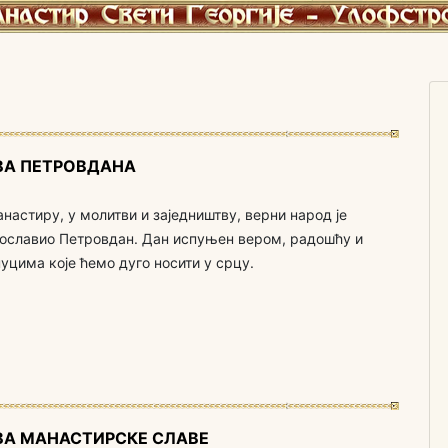
ВА ПЕТРОВДАНА
настиру, у молитви и заједништву, верни народ је
ославио Петровдан. Дан испуњен вером, радошћу и
уцима које ћемо дуго носити у срцу.
А МАНАСТИРСКЕ СЛАВЕ