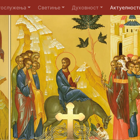
гослужења
Светиње
Духовност
Актуелност