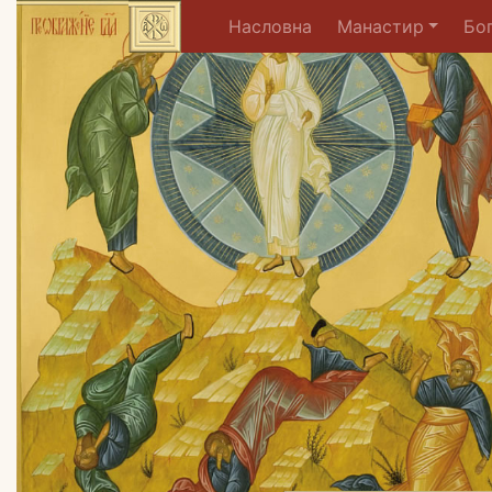
(current)
Насловна
Манастир
Бо