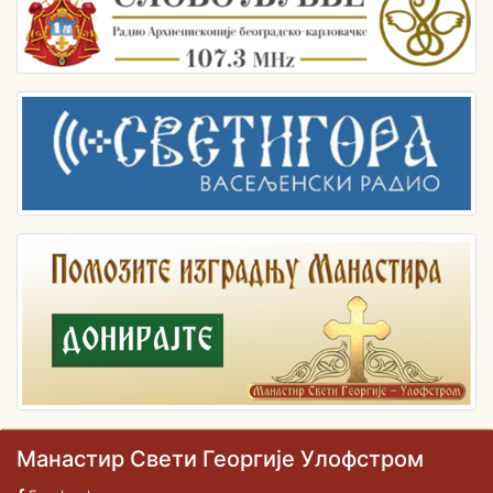
Манастир Свети Георгије Улофстром