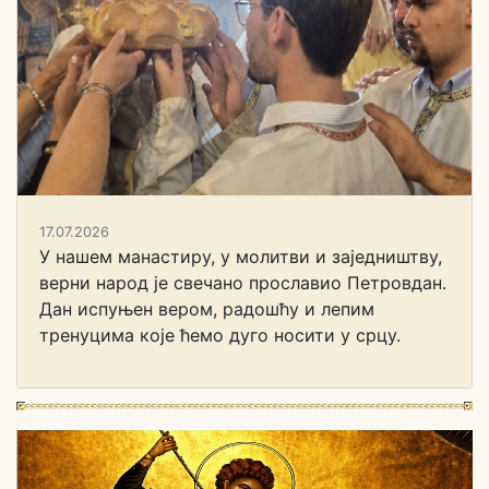
17.07.2026
У нашем манастиру, у молитви и заједништву,
верни народ је свечано прославио Петровдан.
Дан испуњен вером, радошћу и лепим
тренуцима које ћемо дуго носити у срцу.