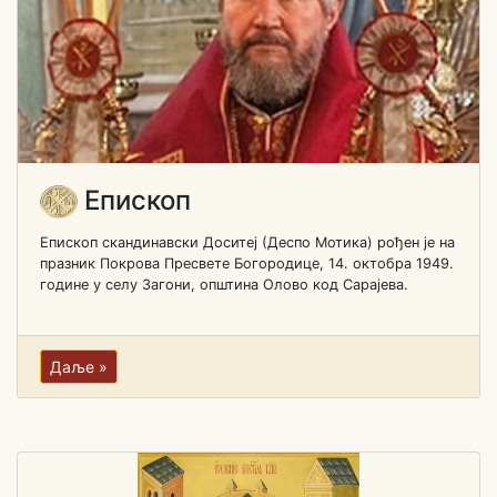
Епископ
Епископ скандинавски Доситеј (Деспо Мотика) рођен je на
празник Покрова Пресвете Богородице, 14. октобра 1949.
године у селу Загони, општина Олово код Сарајева.
Даље »