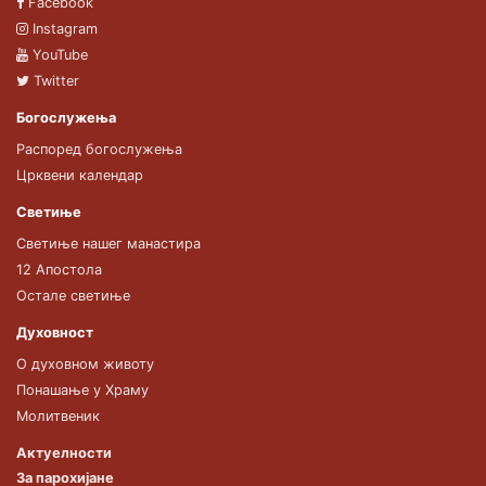
Facebook
Instagram
YouTube
Twitter
Богослужења
Распоред богослужења
Црквени календар
Светиње
Светиње нашег манастира
12 Апостола
Остале светиње
Духовност
О духовном животу
Понашање у Храму
Молитвеник
Актуелности
За парохијане