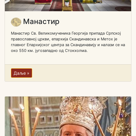
Манастир
Манастир Св. Великомученика Георгија припада Српској
православној цркви, епархија Скандинавска и Метох је
главног Епархијског центра за Скандинавију и налази се на
око 550 км. југозападно од Стокхолма.
Даље »