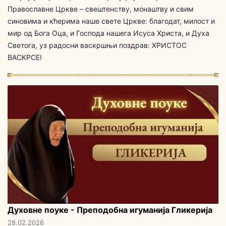
Православне Цркве – свештенству, монаштву и свим
синовима и кћерима наше свете Цркве: благодат, милост и
мир од Бога Оца, и Господа нашега Исуса Христа, и Духа
Светога, уз радосни васкршњи поздрав: ХРИСТОС
ВАСКРСЕ!
Духовне поуке - Преподобна игуманија Гликерија
28.02.2026