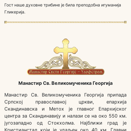
Гост наше духовне трибине је била преподобна игуманија
Гликерија.
Манастир Св. Великомученика Георгија
Манастир Св. Великомученика Георгија припада
Српској православној цркви, епархија
Скандинавска и Метох је главног Епархијског
центра за Скандинавију и налази се на око 550 км.
југозападно од Стокхолма. Најближи град је
Кристианстад који је удаљен око 40 км. Главни