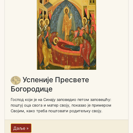
Успеније Пресвете
Богородице
Господ који је на Синају заповедио петом заповешћу:
поштуј оца свога и матер своју, показао је примером
Својим, како треба поштовати родитељку своју.
Даље »