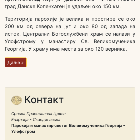
град Данске Копенхаген је удаљен око 150 км.
Територија парохије је велика и простире се око
200 км од севера на југ и око 80 од запада на
исток. Централни Богослужбени храм се налази у
Улофстрому у манастиру Св. Великомученика
Георгија. У храму има места за око 120 верника.
Даље »
Контакт
Српска Православна Црква
Епархија - Скандинавска
Парохија и манастир светог Великомученика Георгија -
Улофстром