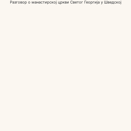
Разговор о манастирској цркви Светог Георгија у Шведској