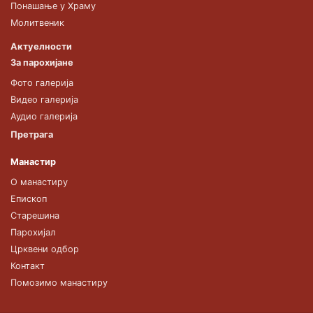
Понашање у Храму
Молитвеник
Актуелности
За парохијане
Фото галерија
Видео галерија
Аудио галерија
Претрага
Манастир
О манастиру
Епископ
Старешина
Парохијал
Црквени одбор
Контакт
Помозимо манастиру