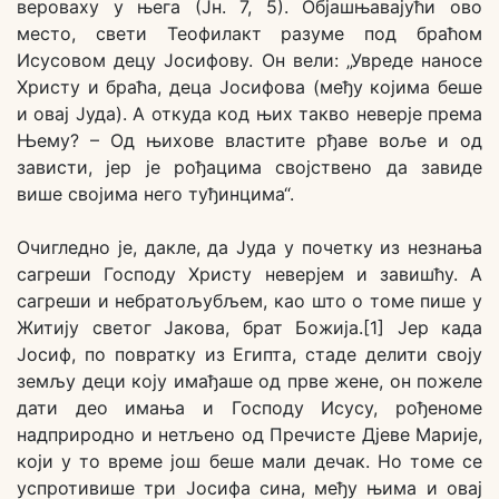
вероваху у њега (Јн. 7, 5). Објашњавајући ово
место, свети Теофилакт разуме под браћом
Исусовом децу Јосифову. Он вели: „Увреде наносе
Христу и браћа, деца Јосифова (међу којима беше
и овај Јуда). А откуда код њих такво неверје према
Њему? – Од њихове властите рђаве воље и од
зависти, јер је рођацима својствено да завиде
више својима него туђинцима“.
Очигледно је, дакле, да Јуда у почетку из незнања
сагреши Господу Христу неверјем и завишћу. А
сагреши и небратољубљем, као што о томе пише у
Житију светог Јакова, брат Божија.[1] Јер када
Јосиф, по повратку из Египта, стаде делити своју
земљу деци коју имађаше од прве жене, он пожеле
дати део имања и Господу Исусу, рођеноме
надприродно и нетљено од Пречисте Дјеве Марије,
који у то време још беше мали дечак. Но томе се
успротивише три Јосифа сина, међу њима и овај