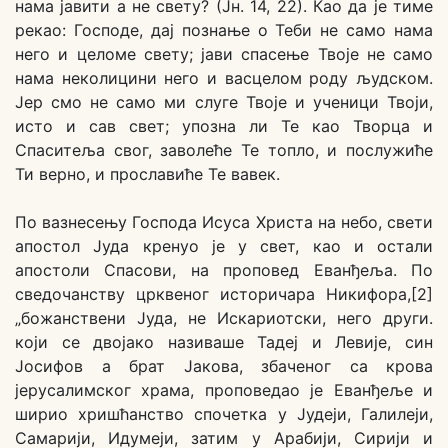
нама јавити а не свету? (Јн. 14, 22). Као да је тиме
рекао: Господе, дај познање о Теби не само нама
него и целоме свету; јави спасење Твоје не само
нама неколицини него и васцелом роду људском.
Јер смо не само ми слуге Твоје и ученици Твоји,
исто и сав свет; упозна ли Те као Творца и
Спаситеља свог, заволеће Те топло, и послужиће
Ти верно, и прославиће Те вавек.
По вазнесењу Господа Исуса Христа на небо, свети
апостол Јуда кренуо је у свет, као и остали
апостоли Спасови, на проповед Еванђеља. По
сведочанству црквеног историчара Никифора,[2]
„божанствени Јуда, не Искариотски, него други.
који се двојако називаше Тадеј и Левије, син
Јосифов а брат Јакова, збаченог са крова
јерусалимског храма, проповедао је Еванђеље и
ширио хришћанство спочетка у Јудеји, Галилеји,
Самарији, Идумеји, затим у Арабији, Сирији и