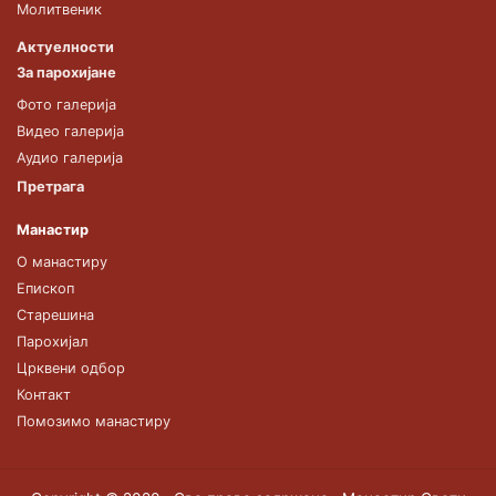
Молитвеник
Актуелности
За парохијане
Фото галерија
Видео галерија
Аудио галерија
Претрага
Манастир
О манастиру
Епископ
Старешина
Парохијал
Црквени одбор
Контакт
Помозимо манастиру