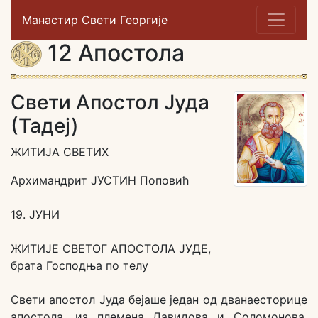
Манастир Свети Георгије
12 Апостола
Свети Апостол Јуда
(Тадеј)
ЖИТИЈА СВЕТИХ
Архимандрит ЈУСТИН Поповић
19. ЈУНИ
ЖИТИЈЕ СВЕТОГ АПОСТОЛА ЈУДЕ,
брата Господња по телу
Свети апостол Јуда бејаше један од дванаесторице
апостола, из племена Давидова и Соломонова.