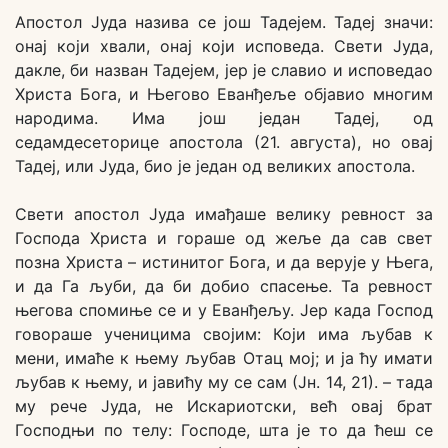
Апостол Јуда назива се још Тадејем. Тадеј значи:
онај који хвали, онај који исповеда. Свети Јуда,
дакле, би назван Тадејем, јер је славио и исповедао
Христа Бога, и Његово Еванђеље објавио многим
народима. Има још један Тадеј, од
седамдесеторице апостола (21. августа), но овај
Тадеј, или Јуда, био је један од великих апостола.
Свети апостол Јуда имађаше велику ревност за
Господа Христа и гораше од жеље да сав свет
позна Христа – истинитог Бога, и да верује у Њега,
и да Га љуби, да би добио спасење. Та ревност
његова спомиње се и у Еванђељу. Јер када Господ
говораше ученицима својим: Који има љубав к
мени, имаће к њему љубав Отац мој; и ја ћу имати
љубав к њему, и јавићу му се сам (Јн. 14, 21). – тада
му рече Јуда, не Искариотски, већ овај брат
Господњи по телу: Господе, шта је то да ћеш се