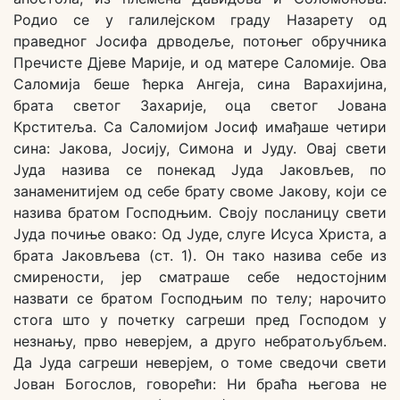
Родио се у галилејском граду Назарету од
праведног Јосифа дрводеље, потоњег обручника
Пречисте Дјеве Марије, и од матере Саломије. Ова
Саломија беше ћерка Ангеја, сина Варахијина,
брата светог Захарије, оца светог Јована
Крститеља. Са Саломијом Јосиф имађаше четири
сина: Јакова, Јосију, Симона и Јуду. Овај свети
Јуда назива се понекад Јуда Јаковљев, по
занаменитијем од себе брату своме Јакову, који се
назива братом Господњим. Своју посланицу свети
Јуда почиње овако: Од Јуде, слуге Исуса Христа, а
брата Јаковљева (ст. 1). Он тако назива себе из
смирености, јер сматраше себе недостојним
назвати се братом Господњим по телу; нарочито
стога што у почетку сагреши пред Господом у
незнању, прво неверјем, а друго небратољубљем.
Да Јуда сагреши неверјем, о томе сведочи свети
Јован Богослов, говорећи: Ни браћа његова не