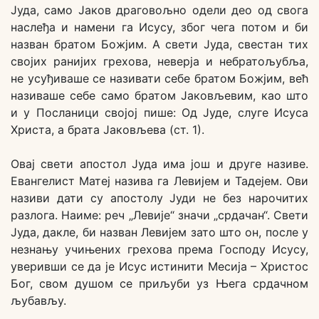
Јуда, само Јаков драговољно одели део од свога
наслеђа и намени га Исусу, због чега потом и би
назван братом Божјим. А свети Јуда, свестан тих
својих ранијих грехова, неверја и небратољубља,
не усуђиваше се називати себе братом Божјим, већ
називаше себе само братом Јаковљевим, као што
и у Посланици својој пише: Од Јуде, слуге Исуса
Христа, а брата Јаковљева (ст. 1).
Овај свети апостол Јуда има још и друге називе.
Евангелист Матеј назива га Левијем и Тадејем. Ови
називи дати су апостолу Јуди не без нарочитих
разлога. Наиме: реч „Левије“ значи „срдачан“. Свети
Јуда, дакле, би назван Левијем зато што он, после у
незнању учињених грехова према Господу Исусу,
уверивши се да је Исус истинити Месија – Христос
Бог, свом душом се приљуби уз Њега срдачном
љубављу.