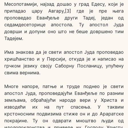
Месопотамији, најзад дошао у град Едесу, који је
припадао цару Авгару,[3] где је пре њега
проповедао Еванђеље други Тадеј, један од
седамдесеторице апостола. Ту апостол Јуда
доврши и допуни оно што не беше довршено тим
Тадејем.
Има знакова да је свети апостол Јуда проповедао
хришћанство и у Персији, откуда је и написао на
грчком језику своју Саборну Посланицу, упућену
свима вернима.
Многе напоре, патње и труде поднео је свети
апостол Јуда, проповедајући Еванђеље по разним
земљама, обраћајући народе вери у Христа и
изводећи их на пут спасења. У таквим
крстоносним подвизима стиже он и до Араратске
покрајине. Ту он одврати мноштво људи од
идолопоклонства и приведе их Господу Христу.