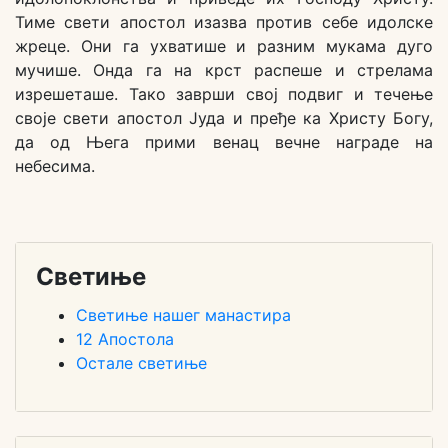
Тиме свети апостол изазва против себе идолске
жреце. Они га ухватише и разним мукама дуго
мучише. Онда га на крст распеше и стрелама
изрешеташе. Тако заврши свој подвиг и течење
своје свети апостол Јуда и пређе ка Христу Богу,
да од Њега прими венац вечне награде на
небесима.
Светиње
Светиње нашег манастира
12 Апостола
Остале светиње