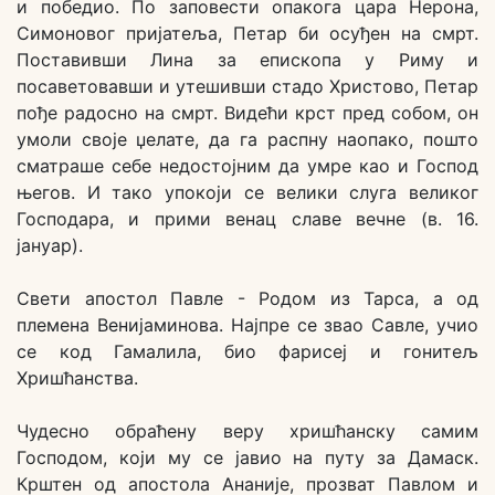
и победио. По заповести опакога цара Нерона,
Симоновог пријатеља, Петар би осуђен на смрт.
Поставивши Лина за епископа у Риму и
посаветовавши и утешивши стадо Христово, Петар
пође радосно на смрт. Видећи крст пред собом, он
умоли своје џелате, да га распну наопако, пошто
сматраше себе недостојним да умре као и Господ
његов. И тако упокоји се велики слуга великог
Господара, и прими венац славе вечне (в. 16.
јануар).
Свети апостол Павле - Родом из Тарса, а од
племена Венијаминова. Најпре се звао Савле, учио
се код Гамалила, био фарисеј и гонитељ
Хришћанства.
Чудесно обраћену веру хришћанску самим
Господом, који му се јавио на путу за Дамаск.
Крштен од апостола Ананије, прозват Павлом и