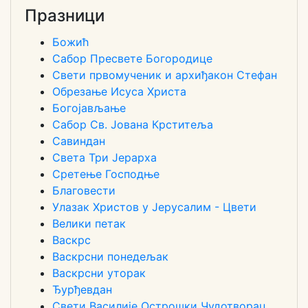
Празници
Божић
Сабор Пресвете Богородице
Свети првомученик и архиђакон Стефан
Обрезање Исуса Христа
Богојављање
Сабор Св. Јована Крститеља
Савиндан
Света Три Јерарха
Сретење Господње
Благовести
Улазак Христов у Јерусалим - Цвети
Велики петак
Васкрс
Васкрсни понедељак
Васкрсни уторак
Ђурђевдан
Свети Василије Острошки Чудотворац