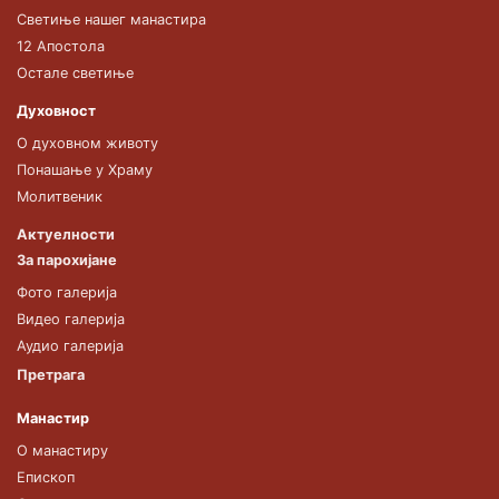
Светиње нашег манастира
12 Апостола
Остале светиње
Духовност
О духовном животу
Понашање у Храму
Молитвеник
Актуелности
За парохијане
Фото галерија
Видео галерија
Аудио галерија
Претрага
Манастир
О манастиру
Епископ