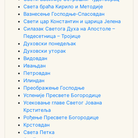
Света браћа Кирило и Методије
Вазнесење Господње-Спасовдан
Свети цар Константин и царица Јелена
Силазак Светога Духа на Апостоле –
Педесетница – Тројице
Духовски понедељак
Духовски уторак
Видовдан
Ивањдан
Петровдан
Илиндан
Преображење Господње
Успеније Пресвете Богородице
Усековање главе Светог Јована
Крститеља
Рођење Пресвете Богородице
Крстовдан
Света Петка