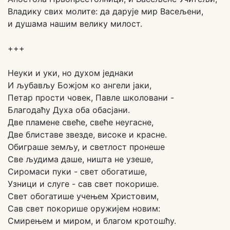
Владику свих молите: да дарује мир Васељени,
и душама нашим велику милост.
+++
Неуки и уки, но духом једнаки
И љубављу Божјом ко ангели јаки,
Петар прости човек, Павле школовани -
Благодаћу Духа оба обасјани.
Две пламене свеће, свеће неугасне,
Две блиставе звезде, високе и красне.
Обиграше земљу, и светлост пронеше
Све људима даше, ништа не узеше,
Сиромаси пуки - свет обогатише,
Узници и слуге - сав свет покорише.
Свет обогатише учењем Христовим,
Сав свет покорише оружијем новим:
Смирењем и миром, и благом кротошћу.