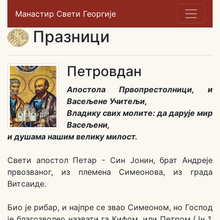
Манастир Свети Георгије
Празници
Петровдан
Апостола Првопрестолници, и
Васељене Учитељи,
Владику свих молите: да дарује мир
Васељени,
и душама нашим велику милост.
Свети апостол Петар - Син Јонин, брат Андреје
првозваног, из племена Симеонова, из града
Витсаиде.
Био је рибар, и најпре се звао Симеоном, но Господ
је благозволео назвати га Кифом, или Петром (Јн 1,