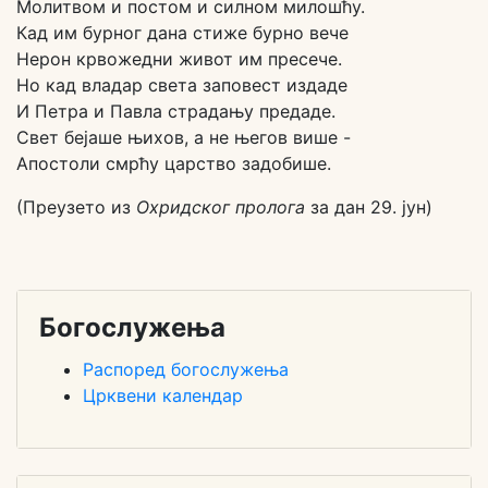
Молитвом и постом и силном милошћу.
Кад им бурног дана стиже бурно вече
Нерон крвожедни живот им пресече.
Но кад владар света заповест издаде
И Петра и Павла страдању предаде.
Свет бејаше њихов, a не његов више -
Апостоли смрћу царство задобише.
(Преузето из
Охридског пролога
за дан 29. јун)
Богослужења
Распоред богослужења
Црквени календар