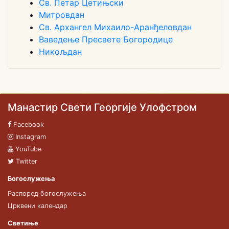
Св. Петар Цетињски
Митровдан
Св. Архангел Михаило-Аранђеловдан
Ваведење Пресвете Богородице
Никољдан
Манастир Свети Георгије Улофстром
Facebook
Instagram
YouTube
Twitter
Богослужења
Распоред богослужења
Црквени календар
Светиње