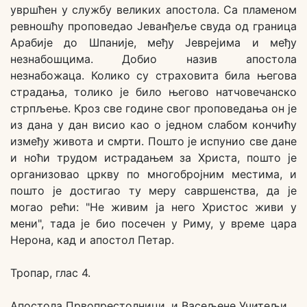
увршћен у службу великих апостола. Са пламеном
ревношћу проповедао Јеванђеље свуда од граница
Арабије до Шпаније, међу Јеврејима и међу
незнабошцима. Добио назив апостола
незнабожаца. Колико су страховита била његова
страдања, толико је било његово натчовечанско
стрпљење. Кроз све године свог проповедања он је
из дана у дан висио као о једном слабом кончићу
између живота и смрти. Пошто је испунио све дане
и ноћи трудом истрадањем за Христа, пошто је
организовао цркву по многобројним местима, и
пошто је достигао ту меру савршенства, да је
могао рећи: "Не живим ја него Христос живи у
мени", тада је био посечен у Риму, у време цара
Нерона, кад и апостол Петар.
Тропар, глас 4.
Апостола Првопрестолници, и Васељене Учитељи,