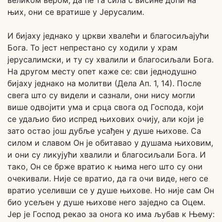
великом вером, да ће та сила с висине доћи на
њих, они се вратише у Јерусалим.
И бијаху једнако у цркви хвалећи и благосиљајући
Бога. То јест непрестано су ходили у храм
јерусалимски, и ту су хвалили и благосиљали Бога.
На другом месту опет каже се: сви једнодушно
бијаху једнако на молитви (Дела Ап. 1, 14). После
свега што су видели и сазнали, они нису могли
више одвојити ума и срца свога од Господа, који
се удаљио био испред њихових очију, али који је
зато остао још дубље усађен у душе њихове. Са
силом и славом Он је обитавао у душама њиховим,
и они су ликујући хвалили и благосиљали Бога. И
тако, Он се брже вратио к њима него што су они
очекивали. Није се вратио, да га очи виде, него се
вратио уселивши се у душе њихове. Но није сам Он
био усељен у душе њихове него заједно са Оцем.
Јер је Господ рекао за онога ко има љубав к Њему: