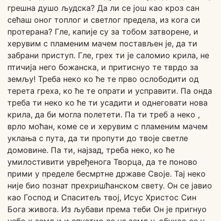
грешна душо људска? Да ли се још као кроз сан
сећаш оног топлог и светлог предела, из кога си
протерана? Гле, капије су за тобом затворене, и
херувим с пламеним мачем постављен је, да ти
забрани приступ. Гле, грех ти је саломио крила, не
птичија него божанска, и притиснуо те тврдо за
земљу! Треба неко ко ће те прво ослободити од
терета греха, ко ће те опрати и усправити. Па онда
треба ти неко ко ће ти усадити и однеговати нова
крила, да би могла полетети. Па ти треб а неко ,
врло моћан, коме се и херувим с пламеним мачем
уклања с пута, да ти пропути до твоје светле
домовине. Па ти, најзад, треба неко, ко ће
умилостивити увређенога Творца, да те поново
прими у пределе бесмртне државе Своје. Тај неко
није био познат прехришћанском свету. Он се јавио
као Господ и Спаситељ твој, Исус Христос Син
Бога живога. Из љубави према теби Он је пригнуо