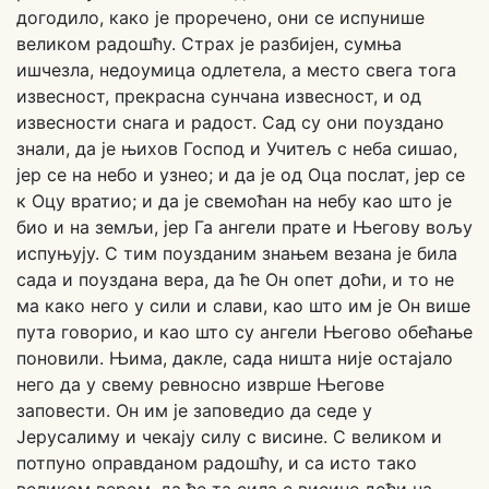
догодило, како је проречено, они се испунише
великом радошћу. Страх је разбијен, сумња
ишчезла, недоумица одлетела, а место свега тога
извесност, прекрасна сунчана извесност, и од
извесности снага и радост. Сад су они поуздано
знали, да је њихов Господ и Учитељ с неба сишао,
јер се на небо и узнео; и да је од Оца послат, јер се
к Оцу вратио; и да је свемоћан на небу као што је
био и на земљи, јер Га ангели прате и Његову вољу
испуњују. С тим поузданим знањем везана је била
сада и поуздана вера, да ће Он опет доћи, и то не
ма како него у сили и слави, као што им је Он више
пута говорио, и као што су ангели Његово обећање
поновили. Њима, дакле, сада ништа није остајало
него да у свему ревносно изврше Његове
заповести. Он им је заповедио да седе у
Јерусалиму и чекају силу с висине. С великом и
потпуно оправданом радошћу, и са исто тако