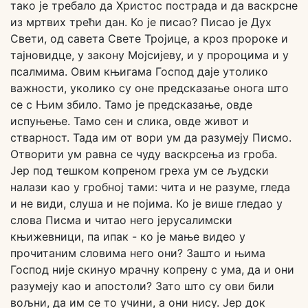
тако је требало да Христос пострада и да васкрсне
из мртвих трећи дан. Ко је писао? Писао је Дух
Свети, од савета Свете Тројице, а кроз пророке и
тајновидце, у закону Мојсијеву, и у пророцима и у
псалмима. Овим књигама Господ даје утолико
важности, уколико су оне предсказање онога што
се с Њим збило. Тамо је предсказање, овде
испуњење. Тамо сен и слика, овде живот и
стварност. Тада им от вори ум да разумеју Писмо.
Отворити ум равна се чуду васкрсења из гроба.
Јер под тешком копреном греха ум се људски
налази као у гробној тами: чита и не разуме, гледа
и не види, слуша и не појима. Ко је више гледао у
слова Писма и читао него јерусалимски
књижевници, па ипак - ко је мање видео у
прочитаним словима него они? Зашто и њима
Господ није скинуо мрачну копрену с ума, да и они
разумеју као и апостоли? Зато што су ови били
вољни, да им се то учини, а они нису. Јер док