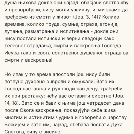
душа њихова докле они најзад, обасјани светлошћу
и препорођени, нису могли узвикнути; ми знамо да
пређосмо из смрти у живот (Јов. 3, 14)? Колико
времена, колико труда, сумње, страха, агоније,
лутања, разматрања и испитивања - докле они
нису постали истински и верни сведоци како
телесног страдања, смрти и васкрсења Господа
Исуса тако и свога сопственог душевног страдања,
смрти и васкрсења!
Но ипак у то време апостоли још нису били
потпуно духовно очврсли и омужали. Зато их
Господ наставља и руководи као децу, храбрећи
их при растанку: нећу вас оставити сиротне (Јов.
14, 18). Зато се и бави с њима још четрдесет дана
после Свога васкрсења, показујући себе жива
многим и истинитим чудима и говорећи о царству
Божијем и зато им, најзад, обећава послати Духа
Светога, силу с висине.