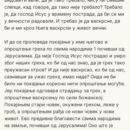
Видовити вели, да је тако требало, нису ли смешни
слепци, кад говоре, да тако није требало? Требало
је, да господ Исус у времену пострада, да би се ми
у вечности радовали. И требао је да васкрсне, да
би и ми кроз Њега васкрсли у живот вечни.
И да се проповеда покајање у име његово и
опроштење греха по свима народима 1 почевши од
Јерусалима. Да није Господ Исус пострадао и умро
због наших греха, ко би од нас знао, да је грех тако
преужасан отров? И да није васкрсао, ко би од нас,
сазнавши за ужас греха, имао наде? Онда не би
било ни покајање корисно нити опроштење могуће.
Јер покајање одговара страдању за грех, а
опроштење васкрсењу по сили божанској.
Покајањем стари човек, окужени грехом, леже у
гроб, а опроштењем рађа се нови човек у нови
живот. Ево предивне благовести свима народима
на земљи, почевши од Јерусалима! Оно што је