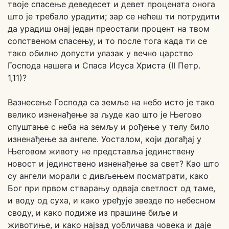
твоје спасење деведесет и девет процената онога
што је требало урадити; зар се нећеш ти потрудити
да урадиш онај један преостали процент на твом
сопственом спасењу, и то после тога када ти се
тако обилно допусти улазак у вечно царство
Господа нашега и Спаса Исуса Христа (II Петр.
1,11)?
Вазнесење Господа са земље на небо исто је тако
велико изненађење за људе као што је Његово
спуштање с неба на земљу и рођење у телу било
изненађење за ангеле. Уосталом, који догађај у
Његовом животу не представља јединствену
новост и јединствено изненађење за свет? Као што
су ангели морали с дивљењем посматрати, како
Бог при првом стварању одваја светлост од таме,
и воду од суха, и како уређује звезде по небесном
своду, и како подиже из прашине биље и
животиње, и како најзад уобличава човека и даје