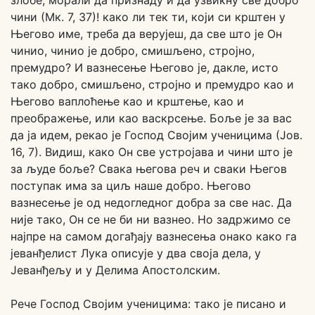
злобе, морали да признаду и да узвикну све добро
чини (Мк. 7, 37)! како ли тек ти, који си крштен у
Његово име, треба да верујеш, да све што је Он
чинио, чинио је добро, смишљено, стројно,
премудро? И вазнесење Његово је, дакле, исто
тако добро, смишљено, стројно и премудро као и
Његово ваплоћење као и крштење, као и
преображење, или као васкрсење. Боље је за вас
да ја идем, рекао је Господ Својим ученицима (Јов.
16, 7). Видиш, како Он све устројава и чини што је
за људе боље? Свака његова реч и сваки Његов
поступак има за циљ наше добро. Његово
вазнесење је од недогледног добра за све нас. Да
није тако, Он се не би ни вазнео. Но задржимо се
најпре на самом догађају вазнесења онако како га
јеванђелист Лука описује у два своја дела, у
Јеванђељу и у Делима Апостолским.
Рече Господ Својим ученицима: тако је писано и