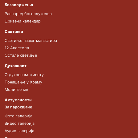
Богослужења
Распоред богослужења
Црквени календар
Светиње
Светиње нашег манастира
12 Апостола
Остале светиње
Духовност
О духовном животу
Понашање у Храму
Молитвеник
Актуелности
За парохијане
Фото галерија
Видео галерија
Аудио галерија