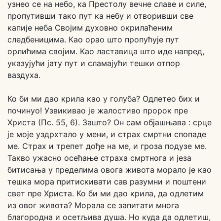
узнео се на небо, ка Престолу вечне славе и силе,
пропутивши тако пут ка небу и отворивши све
капије неба Својим духовно окрилаћеним
следбеницима. Као орао што пропућује пут
орлићима својим. Као ластавица што иде напред,
указујући јату пут и сламајући тешки отпор
ваздуха.
Ко би ми дао крила као у голуба? Одлетео бих и
починуо! Узвикивао је жалостиво пророк пре
Христа (Пс. 55, 6). Зашто? Он сам објашњава : срце
је моје уздрхтало у мени, и страх смртни спопаде
ме. Страх и трепет дође на ме, и гроза подузе ме.
Такво ужасно осећање страха смртнога и језа
битисања у пределима овога живота морало је као
тешка мора притискивати сав разумни и поштени
свет пре Христа. Ко би ми дао крила, да одлетим
из овог живота? Морала се запитати многа
благородна и осетљива душа. Но куда да одлетиш,