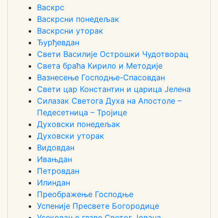
Васкрс
Васкрсни понедељак
Васкрсни уторак
Ђурђевдан
Свети Василије Острошки Чудотворац
Света браћа Кирило и Методије
Вазнесење Господње-Спасовдан
Свети цар Константин и царица Јелена
Силазак Светога Духа на Апостоле –
Педесетница – Тројице
Духовски понедељак
Духовски уторак
Видовдан
Ивањдан
Петровдан
Илиндан
Преображење Господње
Успеније Пресвете Богородице
Усековање главе Светог Јована