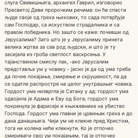
слуга Свевишњега, архангел Гаврил, изговорио
Пресветој Деви пророчким речима: он ће спасти
људе своје од греха њихових, то сада потврђује
сам Господар, са искуством страдалника и са
правом победника. Но зашто се каже: почевши од
Јерусалима? Зато што је у Јерусалиму принета
велика жртва за сав род људски, и што је ту
засијала из гроба светлост васкрсења. У
тајанственом смислу пак, -ако Јерусалим
представља ум у чoвеку - јасно је да од ума треба
да почне покајање, смирење и скрушеност, па да
се одатле распростре на целог унутрaшњег човека.
Гордост ума низвргла је Сатану у ад: гордост ума
одвојила је Адама и Еву од Бога; гордост ума
покренула је фарисеје и књижевнике на убиство
Господа. Гордост ума главни је црвињак греха и до
дана данашњега. Чији ум не клекне пред Христом,
тога ни колена неће клекнути. Ко је отпочео
смиривати свој ум покајањем, тај је отпочео