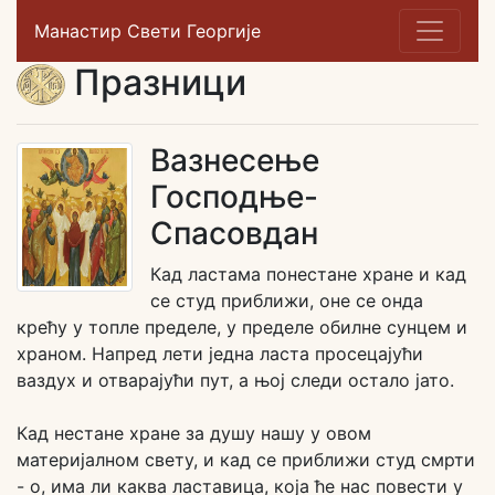
Манастир Свети Георгије
Празници
Вазнесење
Господње-
Спасовдан
Кад ластама понестане хране и кад
се студ приближи, оне се онда
крећу у топле пределе, у пределе обилне сунцем и
храном. Напред лети једна ласта просецајући
ваздух и отварајући пут, а њој следи остало јато.
Кад нестане хране за душу нашу у овом
материјалном свету, и кад се приближи студ смрти
- о, има ли каква ластавица, која ће нас повести у