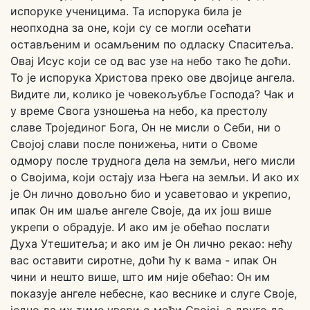
испоруке ученицима. Та испорука била је
неопходна за оне, који су се могли осећати
остављеним и осамљеним по одласку Спаситеља.
Овај Исус који се од вас узе на небо тако ће доћи.
То је испорука Христова преко ове двојице ангела.
Видите ли, колико је човекољубље Господа? Чак и
у време Свога узношења на небо, ка престолу
славе Тројединог Бога, Он не мисли о Себи, ни о
Својој слави после понижења, нити о Своме
одмору после труднога дела на земљи, него мисли
о Својима, који остају иза Њега на земљи. И ако их
је Он лично довољно био и усаветовао и укрепио,
ипак Он им шаље ангеле Своје, да их још више
укрепи о обрадује. И ако им је обећао послати
Духа Утешитеља; и ако им је Он лично рекао: нећу
вас оставити сиротне, доћи ћу к вама - ипак Он
чини и нешто више, што им није обећао: Он им
показује ангеле небесне, као веснике и слуге Своје,