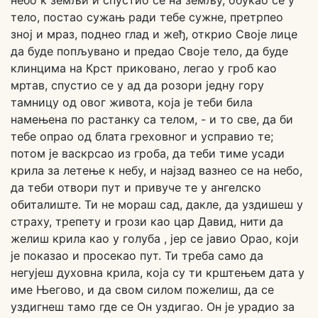
небо к земљи и спустио се на земљу, обукао се у
тело, постао сужањ ради тебе сужне, претрпео
зној и мраз, поднео глад и жеђ, открио Своје лице
да буде попљувано и предао Своје тело, да буде
клинцима на Крст приковано, легао у гроб као
мртав, спустио се у ад да розори једну гору
тамницу од овог живота, која је теби била
намењена по растанку са телом, - и то све, да би
тебе опрао од блата греховног и усправио те;
потом је васкрсао из гроба, да теби тиме усади
крила за летење к небу, и најзад вазнео се на небо,
да теби отвори пут и привуче те у ангелско
обиталиште. Ти не мораш сад, дакле, да уздишеш у
страху, трепету и грози као цар Давид, нити да
желиш крила као у голуба , јер се јавио Орао, који
је показао и просекао пут. Ти треба само да
негујеш духовна крила, која су ти крштењем дата у
име Његово, и да свом силом пожелиш, да се
уздигнеш тамо где се Он уздигао. Он је урадио за