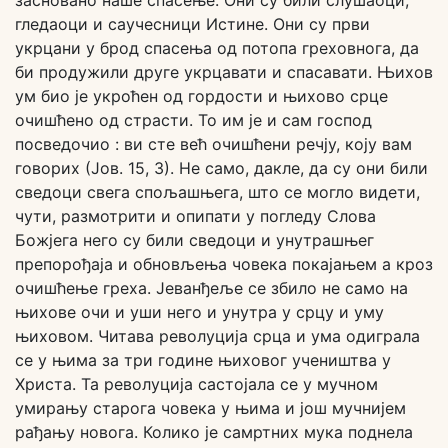
засновано наше спасење. Они су били слушаоци,
гледаоци и саучесници Истине. Они су први
укрцани у брод спасења од потопа греховнога, да
би продужили друге укрцавати и спасавати. Њихов
ум био је укроћен од гордости и њихово срце
очишћено од страсти. То им је и сам господ
посведочио : ви сте већ очишћени речју, коју вам
говорих (Јов. 15, 3). Не само, дакле, да су они били
сведоци свега спољашњега, што се могло видети,
чути, размотрити и опипати у погледу Слова
Божјега него су били сведоци и унутрашњег
препорођаја и обновљења човека покајањем а кроз
очишћење греха. Јеванђеље се збило не само на
њихове очи и уши него и унутра у срцу и уму
њиховом. Читава револуција срца и ума одиграла
се у њима за три године њиховог учеништва у
Христа. Та револуција састојала се у мучном
умирању старога човека у њима и још мучнијем
рађању новога. Колико је самртних мука поднела