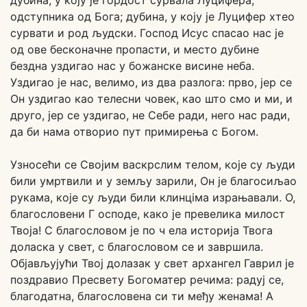
дубина, у коју је гордост сурвала Луцифера,
одступника од Бога; дубина, у коју је Луцифер хтео
сурвати и род људски. Господ Исус спасао нас је
од ове бесконачне пропасти, и место дубине
бездна уздигао нас у божанске висине неба.
Уздигао је нас, велимо, из два разлога: прво, јер се
Он уздигао као телесни човек, као што смо и ми, и
друго, јер се уздигао, не Себе ради, него нас ради,
да би нама отворио пут примирења с Богом.
Узносећи се Својим васкрслим телом, које су људи
били умртвили и у земљу зарили, Он је благосиљао
рукама, које су људи били клинцiма израњавали. О,
благословени Г осподе, како је превелика милост
Твоја! С благословом је по ч ела историја Твога
доласка у свет, с благословом се и завршила.
Објављујући Твој долазак у свет архангел Гаврил је
поздравио Пресвету Богоматер речима: радуј се,
благодатна, благословена си ти међу женама! А