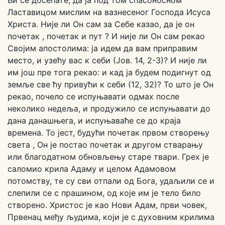
Ви се досећате, да ја под том спасоносном
Ластавицом мислим на вазнесеног Господа Исуса
Христа. Није ли Он сам за Себе казао, да је он
почетак , почетак и пут ? И није ли Он сам рекао
Својим апостолима: ја идем да вам приправим
место, и узећу вас к себи (Јов. 14, 2-3)? И није ли
им још пре тога рекао: и кад ја будем подигнут од
земље све ћу привући к себи (12, 32)? То што је Он
рекао, почело се испуњавати одмах после
неколико недеља, и продужило се испуњавати до
дана данашњега, и испуњаваће се до краја
времена. То јест, будући почетак првом створењу
света , Он је постао почетак и другом стварању
или благодатном обновљењу старе твари. Грех је
саломио крила Адаму и целом Адамовом
потомству, те су сви отпали од Бога, удаљили се и
слепили се с прашином, од које им је тело било
створено. Христос је као Нови Адам, први човек,
Првенац међу људима, који је с духовним крилима