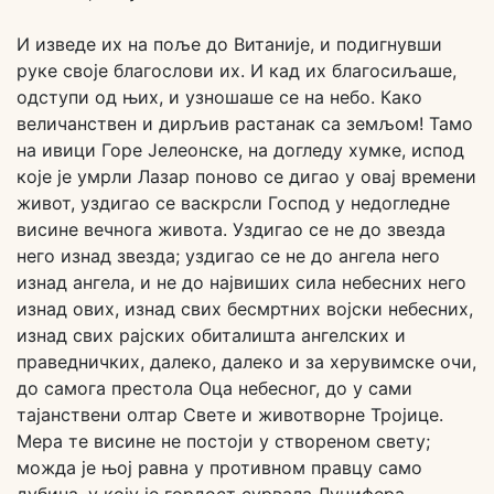
И изведе их на поље до Витаније, и подигнувши
руке своје благослови их. И кад их благосиљаше,
одступи од њих, и узношаше се на небо. Како
величанствен и дирљив растанак са земљом! Тамо
на ивици Горе Јелеонске, на догледу хумке, испод
које је умрли Лазар поново се дигао у овај времени
живот, уздигао се васкрсли Господ у недогледне
висине вечнога живота. Уздигао се не до звезда
него изнад звезда; уздигао се не до ангела него
изнад ангела, и не до највиших сила небесних него
изнад ових, изнад свих бесмртних војски небесних,
изнад свих рајских обиталишта ангелских и
праведничких, далеко, далеко и за херувимске очи,
до самога престола Оца небесног, до у сами
тајанствени олтар Свете и животворне Тројице.
Мера те висине не постоји у створеном свету;
можда је њој равна у противном правцу само