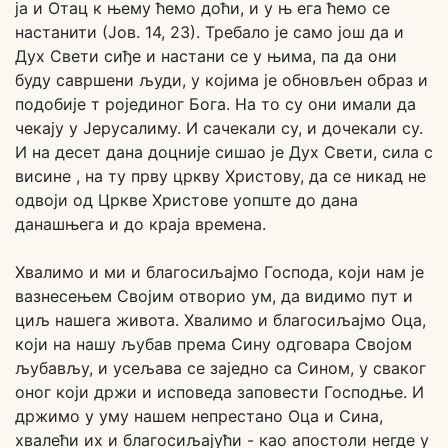
ја и Отац к њему ћемо доћи, и у њ ега ћемо се
настанити (Јов. 14, 23). Требало је само још да и
Дух Свети сиђе и настани се у њима, па да они
буду савршени људи, у којима је обновљен образ и
подобије т ројединог Бога. На то су они имали да
чекају у Јерусалиму. И сачекали су, и дочекали су.
И на десет дана доцније сишао је Дух Свети, сила с
висине , на ту прву цркву Христову, да се никад не
одвоји од Цркве Христове уопште до дана
данашњега и до краја времена.
Хвалимо и ми и благосиљајмо Господа, који нам је
вазнесењем Својим отворио ум, да видимо пут и
циљ нашега живота. Хвалимо и благосиљајмо Оца,
који на нашу љубав према Сину одговара Својом
љубављу, и усељава се заједно са Сином, у сваког
оног који држи и исповеда заповести Господње. И
држимо у уму нашем непрестано Оца и Сина,
хвалећи их и благосиљајући - као апостоли негде у