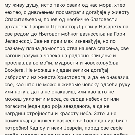
му живу душу, исто тако сваки од нас мора, хтео
нехтео, с дивљењем посматрати догађаје у животу
Спаситељевом, почев од необичне благовести
архангела Гаврила Пресветој Д ј еви у Назарету па
све редом до Његовог моћног вазнесења на Гори
Јелеонској. Све на први мах изненађује, но по
сазнању плана домостројства нашега спасења, све
нагони разумна човека на радосно клицање и
прослављање моћи, мудрости и човекољубља
Божјега. Не можеш ниједан велики догађај
избрисати из живота Христовога, а да не онаказиш
све, као што не можеш живоме човеку одсећи руку
или ногу а да га не онаказиш, или као што не
можеш уклопити месец са свода небесн ог или
погасити један део роја звезданога, а да не
нагрдиш стројности и красоту неба. Зато и не
помишљај да кажеш: вазнесење Господа није било
потребно! Кад су и неки Јевреји, поред све своје