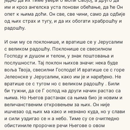
једно да их тиме увери о моћи Својој, а друго да
им и кроз ангелска уста понови обећање, да ће Он
опет к њима доћи. Он све, све чини, само да одбије
од њих страх и тугу, и да их обогати храброшћу и
радошћу.
И они му се поклонише, и вратише се у Јерусалим
с великом радошћу. Поклонише се свесилном
Господу и душом и телом, у знак поштовања и
послушности. Тај поклон њихов значи: нека буде
воља Твоја, свесилни Господе! И вратише се с горе
Јелеонске у Јерусалим, како им је и наређено. Не
вратише се с тугом но с великом радошћу . Били
би тужни, да се Г оспод на други начин растао са
њима. Но Његов растанак са њима био је новим и
величанственим откровењем за њих. Он није
ишчезао од њих ма како и незнано куда, но у слави
и сили уздигао се н а небо. Тиме су се очигледно
обистиниле пророчке речи Његове о овом