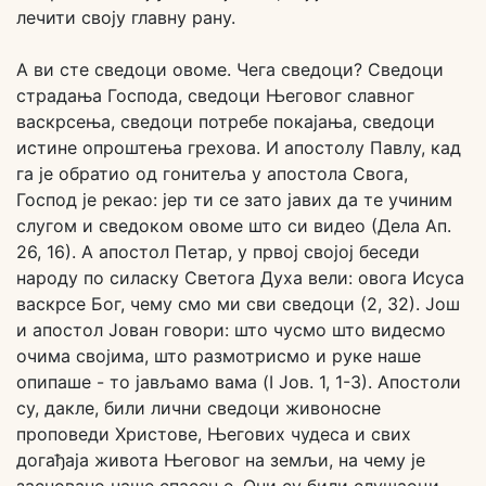
лечити своју главну рану.
А ви сте сведоци овоме. Чега сведоци? Сведоци
страдања Господа, сведоци Његовог славног
васкрсења, сведоци потребе покајања, сведоци
истине опроштења грехова. И апостолу Павлу, кад
га је обратио од гонитеља у апостола Свога,
Господ је рекао: јер ти се зато јавих да те учиним
слугом и сведоком овоме што си видео (Дела Ап.
26, 16). А апостол Петар, у првој својој беседи
народу по силаску Светога Духа вели: овога Исуса
васкрсе Бог, чему смо ми сви сведоци (2, 32). Још
и апостол Јован говори: што чусмо што видесмо
очима својима, што размотрисмо и руке наше
опипаше - то јављамо вама (I Јов. 1, 1-3). Апостоли
су, дакле, били лични сведоци живоносне
проповеди Христове, Његових чудеса и свих
догађаја живота Његовог на земљи, на чему је