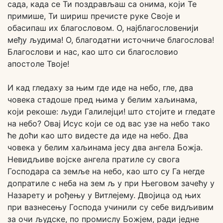
сада, када се Ти поздрављаш са онима, који Те
примише, Ти шириш пречисте руке Своје и
обасипаш их благословом. О, најблагословенији
међу људима! О, благодатни источниче благослова!
Благослови и нас, као што си благословио
апостоле Твоје!
И кад гледаху за њим где иде на небо, гле, два
човека стадоше пред њима у белим хаљинама,
који рекоше: људи Галилејци! што стојите и гледате
на небо? Овај Исус који се од вас узе на небо тако
ће доћи као што видесте да иде на небо. Два
човека у белим хаљинама јесу два ангела Божја.
Невидљиве војске ангела пратиле су свога
Господара са земље на небо, као што су Га негде
допратиле с неба на зем љ у при Његовом зачећу у
Назарету и рођењу у Витлејему. Двојица од њих
при вазнесењу Господа учинили су себе видљивим
за очи људске, по промислу Божјем, ради једне