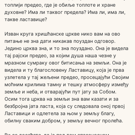
топлији предео, где је обиље топлоте и хране
духовне? Има ли таквог предела? Има ли, има ли,
такве ластавице?
Изван круга хришћанске цркве нико вам на ово
питање не зна дати никакав поуздан одговор.
Једино црква зна, и то зна поуздано. Она је видела
тај рајски предео, за којим душа наша чезне у
мразном сумраку овог битисања на земљи. Она је
видела и ту благословену Ластавицу, која је прва
узлетела у тај жељени предео, просецајући Својим
моћним крилима тамну и тешку атмосферу између
земље и неба, и отварајући пут јату за Собом.
Осим тога црква на земљи зна вам казати и за
безбројна јата ласта, која су следовала оној првој
Ластавици и одлетела за њом у земљу благу,
обилну сваким добром, у земљу вечног пролећа.