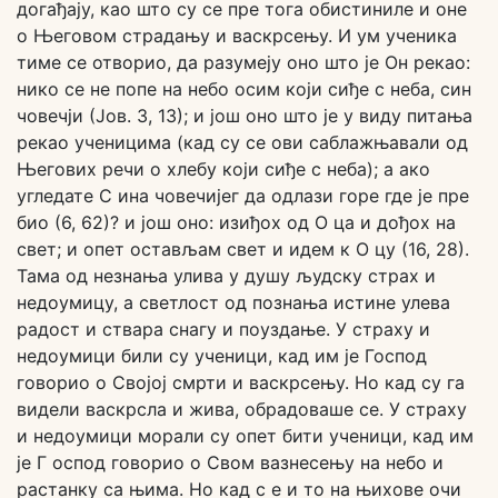
догађају, као што су се пре тога обистиниле и оне
о Његовом страдању и васкрсењу. И ум ученика
тиме се отворио, да разумеју оно што је Он рекао:
нико се не попе на небо осим који сиђе с неба, син
човечји (Јов. 3, 13); и још оно што је у виду питања
рекао ученицима (кад су се ови саблажњавали од
Његових речи о хлебу који сиђе с неба); а ако
угледате С ина човечијег да одлази горе где је пре
био (6, 62)? и још оно: изиђох од О ца и дођох на
свет; и опет остављам свет и идем к О цу (16, 28).
Тама од незнања улива у душу људску страх и
недоумицу, а светлост од познања истине улева
радост и ствара снагу и поуздање. У страху и
недоумици били су ученици, кад им је Господ
говорио о Својој смрти и васкрсењу. Но кад су га
видели васкрсла и жива, обрадоваше се. У страху
и недоумици морали су опет бити ученици, кад им
је Г оспод говорио о Свом вазнесењу на небо и
растанку са њима. Но кад с е и то на њихове очи