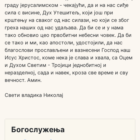
граду јерусалимском - чекајући, да и на нас сиђе
сила с висине, Дух Утешитељ, који још при
крштењу на сваког од нас силази, но који се због
греха наших од нас удаљава. Да би се и у нама
тако обновио цео првобитни небесни човек. Да би
се тако и ми, као апостоли, удостојили, да нас
благослови прослављени и вазнесени Господ наш
Исус Христос, коме нека је слава и хвала, са Оцем
и Духом Светим - Тројици једнобитној и
неразделној, сада и навек, кроза све време и сву
вечност. Амин.
Свети владика Николај
Богослужења