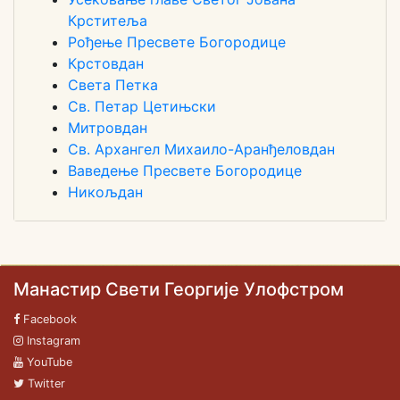
Крститеља
Рођење Пресвете Богородице
Крстовдан
Света Петка
Св. Петар Цетињски
Митровдан
Св. Архангел Михаило-Аранђеловдан
Ваведење Пресвете Богородице
Никољдан
Манастир Свети Георгије Улофстром
Facebook
Instagram
YouTube
Twitter