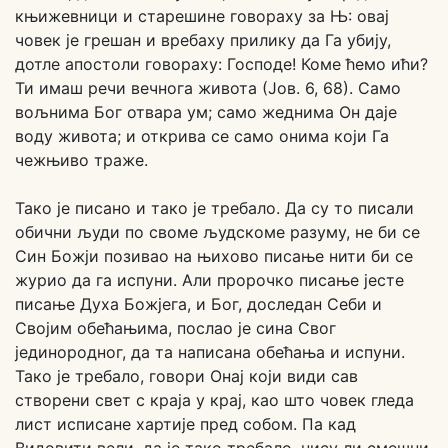
књижевници и старешине говораху за Њ: овај
човек је грешан и вребаху прилику да Га убију,
дотле апостоли говораху: Господе! Коме ћемо ићи?
Ти имаш речи вечнога живота (Јов. 6, 68). Само
вољнима Бог отвара ум; само жеднима Он даје
воду живота; и открива се само онима који Га
чежњиво траже.
Тако је писано и тако је требало. Да су то писали
обични људи по своме људскоме разуму, не би се
Син Божји позивао на њихово писање нити би се
журио да га испуни. Али пророчко писање јесте
писање Духа Божјега, и Бог, доследан Себи и
Својим обећањима, послао је сина Свог
јединородног, да та написана обећања и испуни.
Тако је требало, говори Онај који види сав
створени свет с краја у крај, као што човек гледа
лист исписане хартије пред собом. Па кад