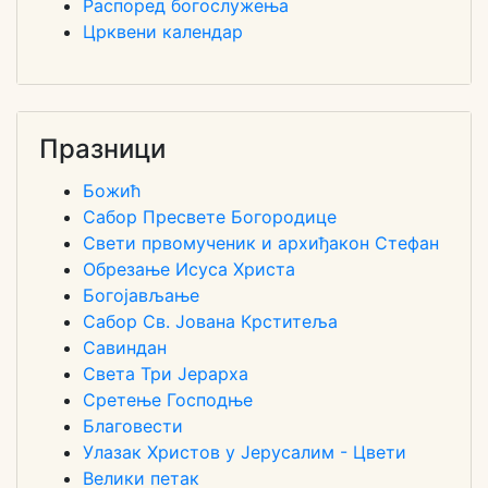
Распоред богослужења
Црквени календар
Празници
Божић
Сабор Пресвете Богородице
Свети првомученик и архиђакон Стефан
Обрезање Исуса Христа
Богојављање
Сабор Св. Јована Крститеља
Савиндан
Света Три Јерарха
Сретење Господње
Благовести
Улазак Христов у Јерусалим - Цвети
Велики петак