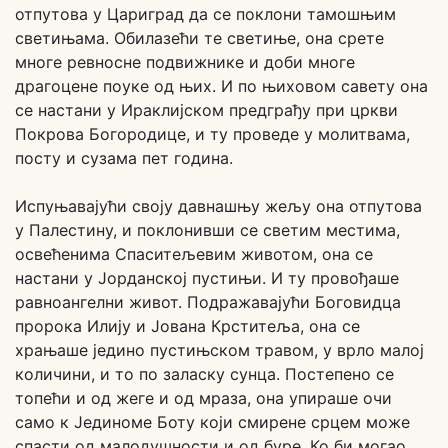
отпутова у Цариград да се поклони тамошњим
светињама. Обилазећи те светиње, она срете
многе ревносне подвижнике и доби многе
драгоцене поуке од њих. И по њиховом савету она
се настани у Ираклијском предграђу при цркви
Покрова Богородице, и ту проведе у молитвама,
посту и сузама пет година.
Испуњавајући своју давнашњу жељу она отпутова
у Палестину, и поклонивши се светим местима,
освећенима Спаситељевим животом, она се
настани у Јорданској пустињи. И ту провођаше
равноангелни живот. Подражавајући Боговидца
пророка Илију и Јована Крститеља, она се
храњаше једино пустињском травом, у врло малој
количини, и то по заласку сунца. Постепено се
топећи и од жеге и од мраза, она упираше очи
само к Јединоме Боту који смирене срцем може
спасти од малодушности и од буре. Ко би могао