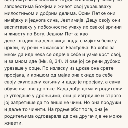
заповестима Божјим и живот свој украшаваху
милостињом и добрим делима. Осим Петке они
имађаху и једнога сина, Јевтимија. Децу своју они
васпитаваху у побожности: учаху их свакој врлини
и животу по Богу. Једном Петка као
десетогодишња девојчица, када с мајком беше у
цркви, чу речи Божанског Еванђеља: Ко хоће за
мном да иде нека се одрече себе и узме крст свој,
и за мном иде (Мк. 8, 34). И ове јој се речи дубоко
урезаше у срце. По изласку из цркве она срете
просјака, и кришом од мајке она скиде са себе
своју скупоцену хаљину и даде је просјаку, a caма
обуче његове дроњке. Када дође дома и родитељи
је угледаше у дроњцима, они је изгрдише и строго
јој запретише да то више не чини. Но она продужи
и даље то чинити. На грдње због тога, она је
родитељима одговарала да она другачије не може
живети.