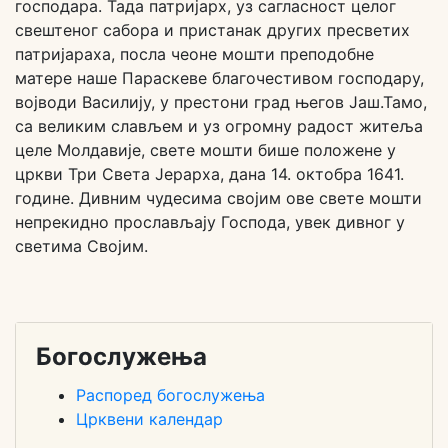
господара. Тада патријарх, уз сагласност целог
свештеног сабора и пристанак других пресветих
патријараха, посла чеоне мошти преподобне
матере наше Параскеве благочестивом господару,
војводи Василију, у престони град његов Јаш.Тамо,
са великим слављем и уз огромну радост житеља
целе Молдавије, свете мошти бише положене у
цркви Три Света Јерарха, дана 14. октобра 1641.
године. Дивним чудесима својим ове свете мошти
непрекидно прослављају Господа, увек дивног у
светима Својим.
Богослужења
Распоред богослужења
Црквени календар