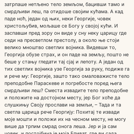
затрпаше нетљено тело земљом, бацивши тамо и
смрдљиви леш, па отидоше својим кућама. А кад
паде ноћ, један од њих, неки Георгије, човек
христољубив, мољаше се Богу у својој кући. И
заспавши пред зору он виде у сну неку царицу где
седи на пресветлом престолу, а около ње стоји
велико мноштво светлих војника. Видевши то,
Георгија обузе страх, и он паде на земљу, пошто не
беше у стању гледати тај сјај и лепоту. А један од
тих светлих војника узе Георгија за руку, подиже га
и рече му: Георгије, зашто тако омаловажисте тело
преподобне Параскеве и погребосте поред њега
смрдљиви леш? Сместа извадите тело преподобне
и положите на достојном месту, јер Бог хоће да
слушкињу Своју прослави на земљи, – Тада и та
светла царица рече Георгију: Похитај те извади
моје мошти и положи их на чесном месту, не могу
више да трпим смрад онога леша. Јер и ја сам
човек, и постојбина је моја Епиват, где ви сада