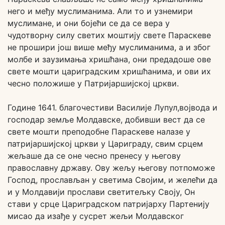
него и међу муслиманима. Али то и узнемири
муслимане, и они бојећи се да се вера у
чудотворну силу светих моштију свете Параскеве
не прошири још више међу муслиманима, а и због
молбе и заузимања хришћана, они предадоше ове
свете мошти цариградским хришћанима, и ови их
чесно положише у Патријаршијској цркви.
Године 1641. благочестиви Василије Лупул,војвода и
господар земље Молдавске, добивши вест да се
свете мошти преподобне Параскеве налазе у
патријаршијској цркви у Цариграду, свим срцем
жељаше да се оне чесно пренесу у његову
православну државу. Ову жељу његову потпоможе
Господ, прослављан у светима Својим, и желећи да
и у Молдавији прослави светитељку Своју, Он
стави у срце Цариградском патријарху Партенију
мисао да изађе у сусрет жељи Молдавског