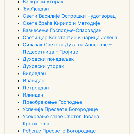
Васкрсни уторак
Ђурђевдан
Свети Василије Острошки Чудотворац
Света браћа Кирило и Методије
Вазнесење Господње-Спасовдан
Свети цар Константин и царица Јелена
Силазак Светога Духа на Апостоле –
Педесетница – Тројице
Духовски понедељак
Духовски уторак
Видовдан
Ивањдан
Петровдан
Илиндан
Преображење Господње
Успеније Пресвете Богородице
Усековање главе Светог Јована
Крститеља
Рођење Пресвете Богородице