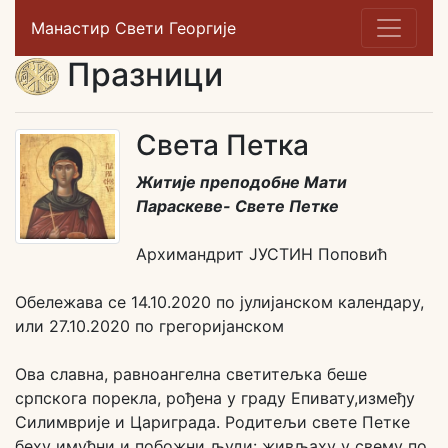
Манастир Свети Георгије
Празници
Света Петка
Житије преподобне Мати
Параскеве- Свете Петке
Архимандрит ЈУСТИН Поповић
Обележава се 14.10.2020 по јулијанском календару,
или 27.10.2020 по грегоријанском
Ова славна, равноангелна светитељка беше
српскога порекла, рођена у граду Епивату,између
Силимврије и Цариграда. Родитељи свете Петке
беху имућни и побожни људи: живљаху у свему по