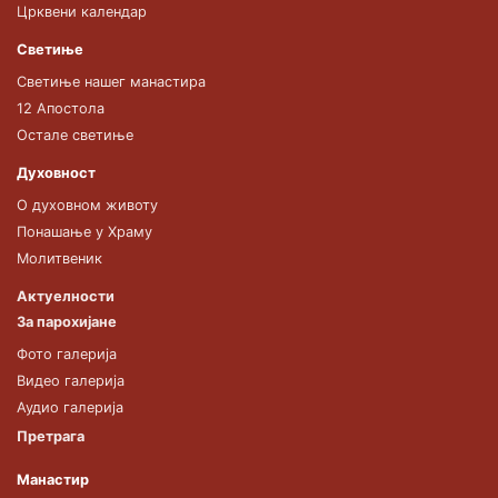
Црквени календар
Светиње
Светиње нашег манастира
12 Апостола
Остале светиње
Духовност
О духовном животу
Понашање у Храму
Молитвеник
Актуелности
За парохијане
Фото галерија
Видео галерија
Аудио галерија
Претрага
Манастир