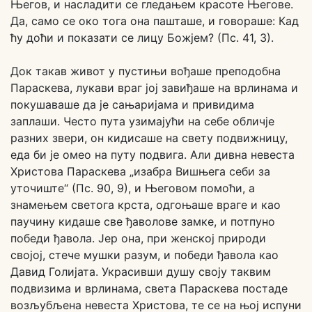
Његов, и насладити се гледањем красоте Његове.
Да, само се око тога она пашташе, и говораше: Кад
ћу доћи и показати се лицу Божјем? (Пс. 41, 3).
Док такав живот у пустињи вођаше преподобна
Параскева, лукави враг јој завиђаше на врлинама и
покушаваше да је сањаријама и привидима
заплаши. Често пута узимајући на себе обличје
разних звери, он кидисаше на свету подвижницу,
еда би је омео на путу подвига. Али дивна невеста
Христова Параскева „изабра Вишњега себи за
уточиште“ (Пс. 90, 9), и Његовом помоћи, а
знамењем светога крста, одгоњаше враге и као
паучину кидаше све ђаволове замке, и потпуно
победи ђавола. Јер она, при женској природи
својој, стече мушки разум, и победи ђавола као
Давид Голијата. Украсивши душу своју таквим
подвизима и врлинама, света Параскева постаде
возљубљена невеста Христова, те се на њој испуни