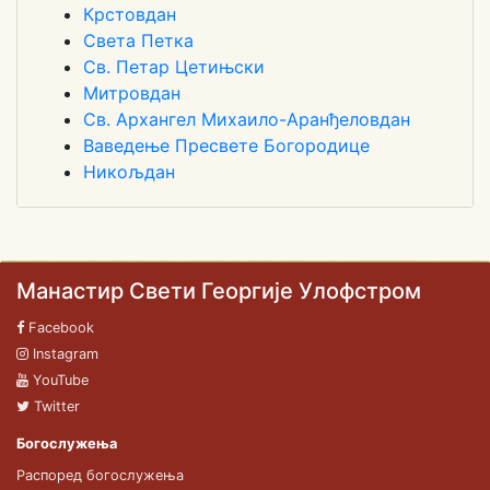
Крстовдан
Света Петка
Св. Петар Цетињски
Митровдан
Св. Архангел Михаило-Аранђеловдан
Ваведење Пресвете Богородице
Никољдан
Манастир Свети Георгије Улофстром
Facebook
Instagram
YouTube
Twitter
Богослужења
Распоред богослужења