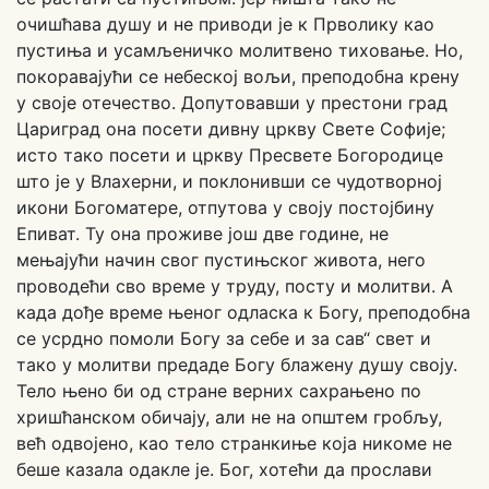
очишћава душу и не приводи је к Прволику као
пустиња и усамљеничко молитвено тиховање. Но,
покоравајући се небеској вољи, преподобна крену
у своје отечество. Допутовавши у престони град
Цариград она посети дивну цркву Свете Софије;
исто тако посети и цркву Пресвете Богородице
што је у Влахерни, и поклонивши се чудотворној
икони Богоматере, отпутова у своју постојбину
Епиват. Ту она проживе још две године, не
мењајући начин свог пустињског живота, него
проводећи сво време у труду, посту и молитви. А
када дође време њеног одласка к Богу, преподобна
се усрдно помоли Богу за себе и за сав“ свет и
тако у молитви предаде Богу блажену душу своју.
Тело њено би од стране верних сахрањено по
хришћанском обичају, али не на општем гробљу,
већ одвојено, као тело странкиње која никоме не
беше казала одакле је. Бог, хотећи да прослави