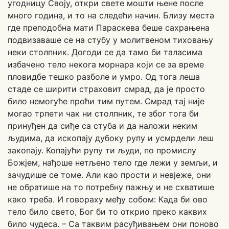
угодницу Своју, откри свете мошти њене после
много година, и то на следећи начин. Близу места
где преподобна мати Параскева беше сахрањена
подвизаваше се на стубу у молитвеном тиховању
неки столпник. Догоди се да тамо би таласима
избачено тело некога морнара који се за време
пловидбе тешко разболе и умро. Од тога леша
стаде се ширити страховит смрад, да је просто
било немогуће проћи тим путем. Смрад тај није
могао трпети чак ни столпник, те због тога би
принуђен да сиђе са стуба и да наложи неким
људима, да ископају дубоку рупу и усмрдели леш
закопају. Копајући рупу ти људи, по промислу
Божјем, нађоше нетљено тело где лежи у земљи, и
зачудише се томе. Али као прости и невјеже, они
не обратише на то потребну пажњу и не схватише
како треба. И говораху међу собом: Када би ово
тело било свето, Бог би то открио преко каквих
било чудеса. – Са таквим расуђивањем они поново