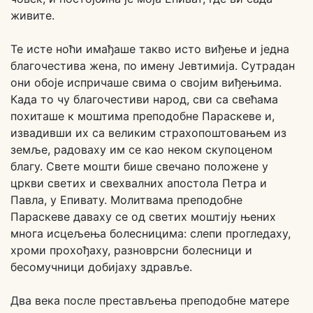
живите.
Те исте ноћи имађаше такво исто виђење и једна
благочестива жена, по имену Јевтимија. Сутрадан
они обоје испричаше свима о својим виђењима.
Када то чу благочестиви народ, сви са свећама
похиташе к моштима преподобне Параскеве и,
извадивши их са великим страхопоштовањем из
земље, радоваху им се као неком скупоценом
благу. Свете мошти бише свечано положене у
цркви светих и свехвалних апостола Петра и
Павла, у Епивату. Молитвама преподобне
Параскеве даваху се од светих моштију њених
многа исцељења болесницима: слепи прогледаху,
хроми прохођаху, разноврсни болесници и
бесомучници добијаху здравље.
Два века после престављења преподобне матере