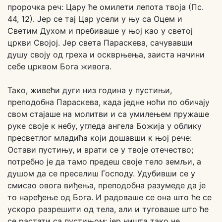
пророчка реч: Цару ће омилети лепота твоја (Пс.
44, 12). Јер се тај Цар усели у њу са Оцем и
Светим Духом и пребиваше у њој као у светој
цркви Својој. Јер света Параскева, сачувавши
душу своју од греха и оскврњења, заиста начини
себе црквом Бога живога.
Тако, живећи дуги низ година у пустињи,
преподобна Параскева, када једне ноћи по обичају
свом стајаше на молитви и са умилењем пружаше
руке своје к небу, угледа ангела Божија у облику
пресветлог младића који дошавши к њој рече:
Остави пустињу, и врати се у твоје отечество;
потребно је да тамо предеш своје тело земљи, а
душом да се преселиш Господу. Удубивши се у
смисао овога виђења, преподобна разумеде да је
то наређење од Бога. И радоваше се она што ће се
ускоро разрешити од тела, али и туговаше што ће
се растати са пустињом: јер ништа тако не