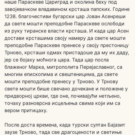
наше Параскеве Цариград и околина беху под
завојевачком владавином крсташа папских. Године
1238. благочестиви бугарски цар Јован Асенреши
да свете мошти преподобне Параскеве ослободи
из руку тиранске власти крсташа. И када цар Асен
достави крсташима своју намеру да свете мошти
преподобне Параскеве пренесе у своју престоницу
Трново, крсташи одмах пристадоше да му их даду,
јер се бојаху моћнога цара. Тада цар посла
блаженог Марка, митрополита Перејаславног, са
многим епископима и свештеницима, да свете
мошти преподобне пренесу у Трново. У Трнову
свете мошти бише свечано дочекане и положене у
придворној цркви, где оне, почивајући нетљено,
точаху разноврсна исцељења свима који им са
вером притицаху.
После доста времена, када турски султан Бајазит
заузе Трново, тада све драгоцености и светиње