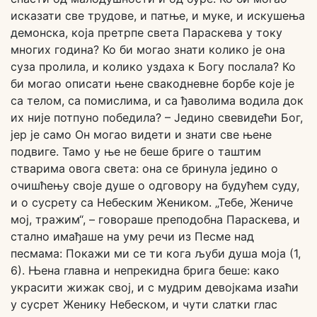
исказати све трудове, и патње, и муке, и искушења
демонска, која претрпе света Параскева у току
многих година? Ко би могао знати колико је она
суза пролила, и колико уздаха к Богу послала? Ко
би могао описати њене свакодневне борбе које је
са телом, са помислима, и са ђаволима водила док
их није потпуно победила? – Једино свевидећи Бог,
јер је само Он могао видети и знати све њене
подвиге. Тамо у ње не беше бриге о таштим
стварима овога света: она се бринула једино о
очишћењу своје душе о одговору на будућем суду,
и о сусрету са Небеским Жеником. „Тебе, Жениче
мој, тражим“, – говораше преподобна Параскева, и
стално имађаше на уму речи из Песме над
песмама: Покажи ми се ти кога љуби душа моја (1,
6). Њена главна и непрекидна брига беше: како
украсити жижак свој, и с мудрим девојкама изаћи
у сусрет Женику Небеском, и чути слатки глас