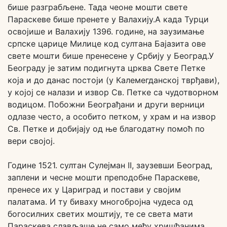
бише разграбљене. Тада чеоне мошти свете
Параскеве бише пренете у Валахију.А када Турци
освојише и Валахију 1396. године, на заузимање
српске царице Милице код султана Бајазита ове
свете мошти бише пренесене у Србију у Београд.У
Београду је затим подигнута црква Свете Петке
која и до данас постоји (у Калемегданској тврђави),
у којој се налази и извор Св. Петке са чудотворном
водицом. Побожни Београђани и други верници
одлазе често, а особито петком, у храм и на извор
Св. Петке и добијају од ње благодатну помоћ по
вери својој.
Године 1521. султан Сулејман II, заузевши Београд,
заплени и чесне мошти преподобне Параскеве,
пренесе их у Цариград и постави у својим
палатама. И ту биваху многобројна чудеса од
богосилних светих моштију, те се света мати
Параскева слављаше не само међу хришћанима