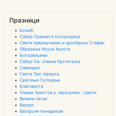
Празници
Божић
Сабор Пресвете Богородице
Свети првомученик и архиђакон Стефан
Обрезање Исуса Христа
Богојављање
Сабор Св. Јована Крститеља
Савиндан
Света Три Јерарха
Сретење Господње
Благовести
Улазак Христов у Јерусалим - Цвети
Велики петак
Васкрс
Васкрсни понедељак