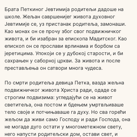
Брата Петкиног Јевтимија родитељи дадоше на
школе. Жељан савршенијег живота духовног
Јевтимије се, уз пристанак родитеља, замонаши.
Као монах он се прочу због свог подвижничког
живота, и би изабран за епископа Мадитског. Као
епископ он се прослави врлинама и борбом са
јеретицима. Упокоји се у дубокој старости, и би
сахрањен у саборној цркви. За живота и после
престављења он сатвори многа чудеса.
По смрти родитеља девица Петка, вазда жељна
подвижничког живота Христа ради, одаде се
строгим подвизима: угледајући се на живот
светитеља, она постом и бдењем умртвљиваше
тело своје и потчињаваше га духу. Но сва горећи
жељом да живи само Господу и ради Господа, она
не могаде дуго остати у многометежном свету,
него напусти родитељски дом, остави свет, и