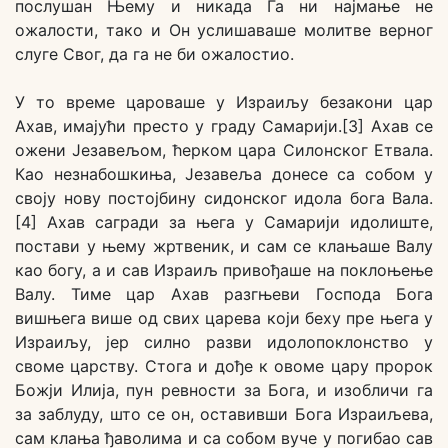
послушан Њему и никада Га ни најмање не
ожалости, тако и Он услишаваше молитве верног
слуге Свог, да га не би ожалостио.
У то време цароваше у Израиљу безакони цар
Ахав, имајући престо у граду Самарији.[3] Ахав се
ожени Језавељом, ћерком цара Силонског Етвала.
Као незнабошкиња, Језавеља донесе са собом у
своју нову постојбину сидонског идола бога Вала.
[4] Ахав сагради за њега у Самарији идолиште,
постави у њему жртвеник, и сам се клањаше Валу
као богу, а и сав Израиљ привођаше на поклоњење
Валу. Тиме цар Ахав разгњеви Господа Бога
вишњега више од свих царева који беху пре њега у
Израиљу, јер силно разви идолопоклонство у
своме царству. Стога и дође к овоме цару пророк
Божји Илија, пун ревности за Бога, и изобличи га
за заблуду, што се он, оставивши Бога Израиљева,
сам клања ђаволима и са собом вуче у погибао сав