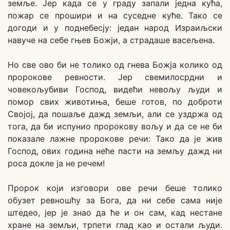
земље. Јер када се у граду запали једна кућа,
пожар се прошири и на суседне куће. Тако се
догоди и у поднебесју: један народ Израиљски
навуче на себе гњев Божји, а страдаше васељена.
Но све ово би не толико од гнева Божја колико од
пророкове ревности. Јер свемилосрдни и
човекољубиви Господ, видећи невољу људи и
помор свих животиња, беше готов, по доброти
Својој, да пошаље дажд земљи, али се уздржа од
тога, да би испунио пророкову вољу и да се не би
показале лажне пророкове речи: Тако да је жив
Господ, ових година неће пасти на земљу дажд ни
роса докле ја не речем!
Пророк који изговори ове речи беше толико
обузет ревношћу за Бога, да ни себе сама није
штедео, јер је знао да ће и он сам, кад нестане
хране на земљи, трпети глад као и остали људи.