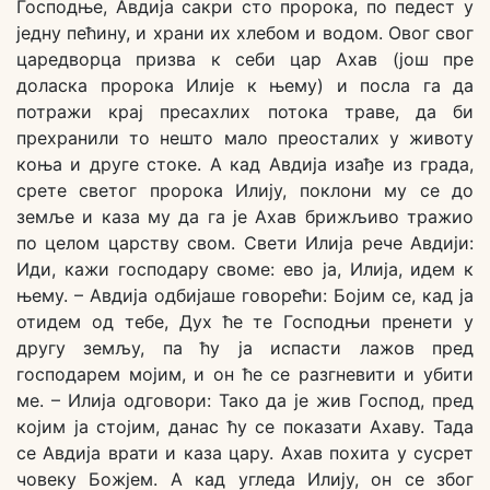
Господње, Авдија сакри сто пророка, по педест у
једну пећину, и храни их хлебом и водом. Овог свог
царедворца призва к себи цар Ахав (још пре
доласка пророка Илије к њему) и посла га да
потражи крај пресахлих потока траве, да би
прехранили то нешто мало преосталих у животу
коња и друге стоке. А кад Авдија изађе из града,
срете светог пророка Илију, поклони му се до
земље и каза му да га је Ахав брижљиво тражио
по целом царству свом. Свети Илија рече Авдији:
Иди, кажи господару своме: ево ја, Илија, идем к
њему. – Авдија одбијаше говорећи: Бојим се, кад ја
отидем од тебе, Дух ће те Господњи пренети у
другу земљу, па ћу ја испасти лажов пред
господарем мојим, и он ће се разгневити и убити
ме. – Илија одговори: Тако да је жив Господ, пред
којим ја стојим, данас ћу се показати Ахаву. Тада
се Авдија врати и каза цару. Ахав похита у сусрет
човеку Божјем. А кад угледа Илију, он се због