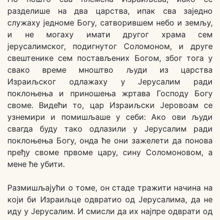
разделише на два царства, ипак сва заједно
служаху једноме Богу, сатворившем небо и земљу,
и не могаху имати другог храма сем
јерусалимског, подигнутог Соломоном, и друге
свештенике сем постављених Богом, због тога у
свако време мноштво људи из царства
Израиљског одлажаху у Јерусалим ради
поклоњења и приношења жртава Господу Богу
своме. Видећи то, цар Израиљски Јеровоам се
узнемири и помишљаше у себи: Ако ови људи
свагда буду тако одлазили у Јерусалим ради
поклоњења Богу, онда ће они зажелети да понова
пређу своме првоме цару, сину Соломоновом, а
мене ће убити.
Размишљајући о томе, он стаде тражити начина на
који би Израиљце одвратио од Јерусалима, да не
иду у Јерусалим. И смисли да их најпре одврати од