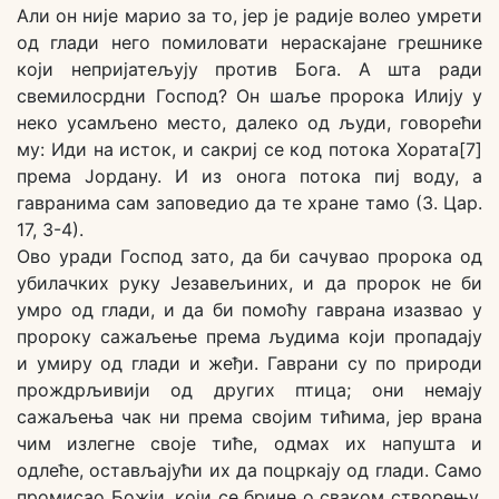
Али он није марио за то, јер је радије волео умрети
од глади него помиловати нераскајане грешнике
који непријатељују против Бога. А шта ради
свемилосрдни Господ? Он шаље пророка Илију у
неко усамљено место, далеко од људи, говорећи
му: Иди на исток, и сакриј се код потока Хората[7]
према Јордану. И из онога потока пиј воду, а
гавранима сам заповедио да те хране тамо (3. Цар.
17, 3-4).
Ово уради Господ зато, да би сачувао пророка од
убилачких руку Језавељиних, и да пророк не би
умро од глади, и да би помоћу гаврана изазвао у
пророку сажаљење према људима који пропадају
и умиру од глади и жеђи. Гаврани су по природи
прождрљивији од других птица; они немају
сажаљења чак ни према својим тићима, јер врана
чим излегне своје тиће, одмах их напушта и
одлеће, остављајући их да поцркају од глади. Само
промисао Божји, који се брине о сваком створењу,