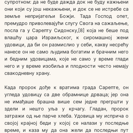
супротном: да не буде дажда док не буду кажњени
они који су још некажњени, и док се не истребе са
земље непријатељи Божји. Тада Господ опет,
премудро приволевајући слугу Свога на сажаљење,
посла га у Сарепту Сидонску,[8] која не беше под
влашћу цара Израиљског, к сиромашној жени
удовици, да би он размислио у себи, какву несрећу
нанесе он не само људима богатим и брачним него
и бедним удовицама, које не само у време глади
него и у време изобиља и плодности често немају
свакодневну храну.
Када пророк дође к вратима града Сарепте, он
угледа удовицу са две обрамнице дрваца; јер она
не имађаше брашна више сем једне прегршти у
здели и нешто уља у крчагу. Гладан, пророк
затражи од ње парче хлеба. Удовица му исприча о
својој крајној беди у којој се налази у последње
време, и каза му да она жели да последњи пут