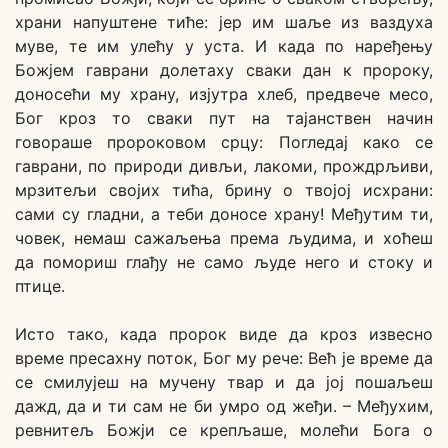
храни напуштене тиће: јер им шаље из ваздуха
муве, те им улећу у уста. И када по наређењу
Божјем гаврани долетаху сваки дан к пророку,
доносећи му храну, изјутра хлеб, предвече месо,
Бог кроз то сваки пут на тајанствен начин
говораше пророковом срцу: Погледај како се
гаврани, по природи дивљи, лакоми, прождрљиви,
мрзитељи својих тића, брину о твојој исхрани:
сами су гладни, а теби доносе храну! Међутим ти,
човек, немаш сажаљења према људима, и хоћеш
да помориш глађу не само људе него и стоку и
птице.
Исто тако, када пророк виде да кроз извесно
време пресахну поток, Бог му рече: Већ је време да
се смилујеш на мучену твар и да јој пошаљеш
дажд, да и ти сам не би умро од жеђи. – Међухим,
ревнитељ Божји се крепљаше, молећи Бога о