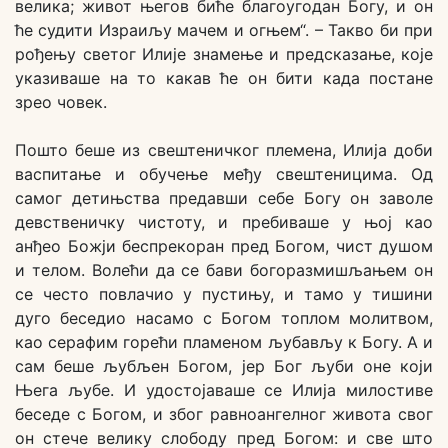
велика; живот његов биће благоугодан Богу, и он
ће судити Израиљу мачем и огњем“. – Такво би при
рођењу светог Илије знамење и предсказање, које
указиваше на то какав ће он бити када постане
зрео човек.
Пошто беше из свештеничког племена, Илија доби
васпитање и обучење међу свештеницима. Од
самог детињства предавши себе Богу он заволе
девственичку чистоту, и пребиваше у њој као
анђео Божји беспрекоран пред Богом, чист душом
и телом. Волећи да се бави богоразмишљањем он
се често повлачио у пустињу, и тамо у тишини
дуго беседио насамо с Богом топлом молитвом,
као серафим горећи пламеном љубављу к Богу. А и
сам беше љубљен Богом, јер Бог љуби оне који
Њега љубе. И удостојаваше се Илија милостиве
беседе с Богом, и због равноангелног живота свог
он стече велику слободу пред Богом: и све што