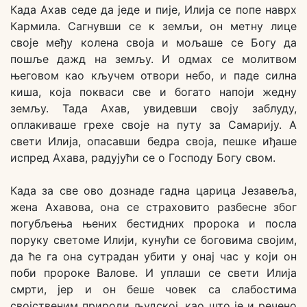
Када Ахав седе да једе и пије, Илија се попе наврх
Кармила. Сагнувши се к земљи, он метну лице
своје међу колена своја и мољаше се Богу да
пошље дажд на земљу. И одмах се молитвом
његовом као кључем отвори небо, и паде силна
киша, која покваси све и богато напоји жедну
земљу. Тада Ахав, увидевши своју заблуду,
оплакиваше грехе своје на путу за Самарију. А
свети Илија, опасавши бедра своја, пешке иђаше
испред Ахава, радујући се о Господу Богу свом.
Када за све ово дознаде гадна царица Језавеља,
жена Ахавова, она се страховито разбесне због
погубљења њених бестидних пророка и посла
поруку светоме Илији, кунући се боговима својим,
да ће га она сутрадан убити у онај час у који он
поби пророке Валове. И уплаши се свети Илија
смрти, јер и он беше човек са слабостима
својственим природи људској, као што је и речено