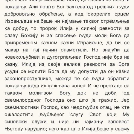
покајању. Али пошто Бог захтева од грешних људи
добровољно обраћење, а код окорелих срцем
Израиљаца не беше ни најмање таквог стремљења
ка добру, то пророк Илија у силној ревности за
славу Божију и за спасење људи моли Бога да
привременом казном казни Израиљце, да би се
макар на тај начин опаметили. Но знајући да
човекољубиви и дуготрпељиви Господ није брз на
казну, Илија из своје велике ревности за Бога
усуди се молити Бога да му допусти да он казни
законопреступнике, можда ће се људи обратити
покајању када их кажњава човек. И не престаде са
таквом молитвом Богу док не доби од
свемилосрдног Господа оно што је тражио. Јер
свемилостиви Господ, као чедољубив отац, не хте
ожалостити љубљеног слугу Свог који Му
синовски служи и није ни најмању заповест
Његову нарушио; него као што Илија беше у свему