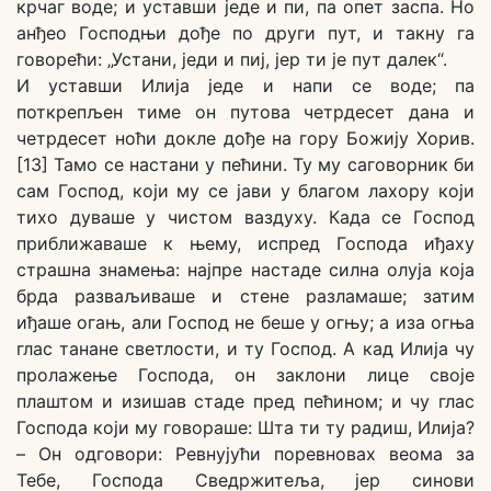
крчаг воде; и уставши једе и пи, па опет заспа. Но
анђео Господњи дође по други пут, и такну га
говорећи: „Устани, једи и пиј, јер ти је пут далек“.
И уставши Илија једе и напи се воде; па
поткрепљен тиме он путова четрдесет дана и
четрдесет ноћи докле дође на гору Божију Хорив.
[13] Тамо се настани у пећини. Ту му саговорник би
сам Господ, који му се јави у благом лахору који
тихо дуваше у чистом ваздуху. Када се Господ
приближаваше к њему, испред Господа иђаху
страшна знамења: најпре настаде силна олуја која
брда разваљиваше и стене разламаше; затим
иђаше огањ, али Господ не беше у огњу; а иза огња
глас танане светлости, и ту Господ. А кад Илија чу
пролажење Господа, он заклони лице своје
плаштом и изишав стаде пред пећином; и чу глас
Господа који му говораше: Шта ти ту радиш, Илија?
– Он одговори: Ревнујући поревновах веома за
Тебе, Господа Сведржитеља, јер синови