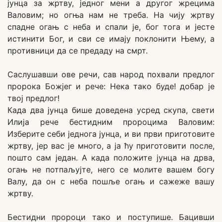
јунца за жртву, једног мени а другог жрецима
Валовим; но огња нам не треба. На чију жртву
спадне огањ с неба и спали је, бог тога и јесте
истинити Бог, и сви се имају поклонити Њему, а
противници да се предаду на смрт.
Саслушавши ове речи, сав народ похвали предлог
пророка Божјег и рече: Нека тако буде! добар је
твој предлог!
Када два јунца бише доведена усред скупа, свети
Илија рече бестидним пророцима Валовим:
Изберите себи једнога јунца, и ви први приготовите
жртву, јер вас је много, а ја ћу приготовити после,
пошто сам један. А када положите јунца на дрва,
огањ не потпаљујте, него се молите вашем богу
Валу, да он с неба пошље огањ и сажеже вашу
жртву.
Бестидни пророци тако и поступише. Бацивши