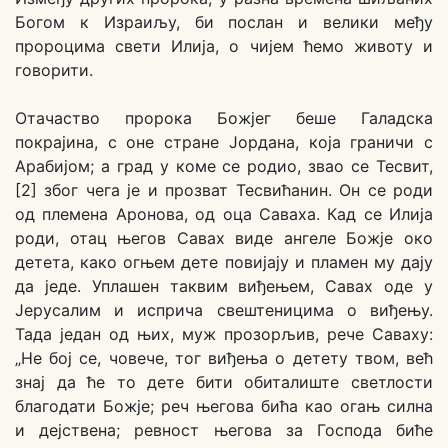
Богом к Израиљу, би послан и велики међу
пророцима свети Илија, о чијем ћемо животу и
говорити.
Отачаство пророка Божјег беше Галадска
покрајина, с оне стране Јордана, која граничи с
Арабијом; а град у коме се родио, звао се Тесвит,
[2] због чега је и прозват Тесвићанин. Он се роди
од племена Аронова, од оца Саваха. Кад се Илија
роди, отац његов Савах виде ангеле Божје око
детета, како огњем дете повијају и пламен му дају
да једе. Уплашен таквим виђењем, Савах оде у
Јерусалим и исприча свештеницима о виђењу.
Тада један од њих, муж прозорљив, рече Саваху:
„Не бој се, човече, тог виђења о детету твом, већ
знај да ће то дете бити обиталиште светлости
благодати Божје; реч његова бића као огањ силна
и дејствена; ревност његова за Господа биће