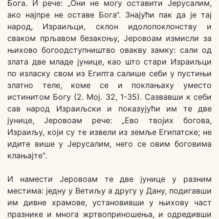
Бога. И рече: „Они не могу оставити Јерусалим,
ако најпре не оставе Бога“. Знајући пак да је тај
народ, Израиљци, склон идолопоклонству и
сваком прљавом безакоњу, Јеровоам измисли за
њихово богоодступништво овакву замку: сали од
злата две младе јунице, као што стари Израиљци
по изласку свом из Египта салише себи у пустињи
златно теле, коме се и поклањаху уместо
истинитом Богу (2. Мој. 32, 1-35). Сазвавши к себи
сав народ Израиљски и показујући им те две
јунице, Јеровоам рече: „Ево твојих богова,
Израиљу, који су те извели из земље Египатске; не
идите више у Јерусалим, него се овим боговима
клањајте“.
И намести Јеровоам те две јунице у разним
местима: једну у Ветиљу а другу у Дану, подигавши
им дивне храмове, установивши у њихову част
празнике и многа жртвоприношења, и одредивши