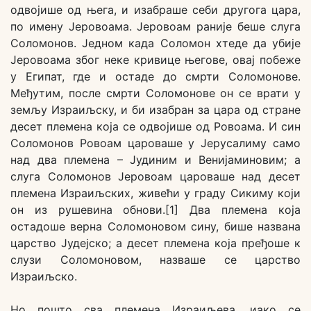
одвојише од њега, и изабраше себи другога цара,
по имену Јеровоама. Јеровоам раније беше слуга
Соломонов. Једном када Соломон хтеде да убије
Јеровоама због неке кривице његове, овај побеже
у Египат, где и остаде до смрти Соломонове.
Међутим, после смрти Соломонове он се врати у
земљу Израиљску, и би изабран за цара од стране
десет племена која се одвојише од Ровоама. И син
Соломонов Ровоам цароваше у Јерусалиму само
над два племена – Јудиним и Венијаминовим; а
слуга Соломонов Јеровоам цароваше над десет
племена Израиљских, живећи у граду Сикиму који
он из рушевина обнови.[1] Два племена која
остадоше верна Соломоновом сину, бише названа
царство Јудејско; а десет племена која пређоше к
слузи Соломоновом, назваше се царство
Израиљско.
Но пошто сва племена Израиљева, иако се