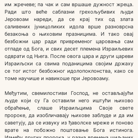
им жречеве; па чак и сам вршаше дужност жреца.
Ради што веће саблазни грехољубивих људи
Јеровоам нареди, да се крај тих од злата
саливених јуницоликих идола врше разноврсна
безакоња о њиховим празницима. И тако овај
безбожни цар ради привременог царовања сам
отпаде од Бога, и свих десет племена Израиљевих
одврати од Њега. После овога цара и други цареви
Израиљски са свима поданицима својим држаху
се тог истог безбожног идолопоклонства, како се
томе научише и навикоше при Јеровоаму.
Међутим, свемилостиви Господ, не остављајући
људе који су Га оставили него иштући њихово
обраћење, слаше Израиљцима Своје свете
пророке, да изобличавају њихове заблуде и да им
саветују, да се извуку из ђаволске мреже и поново
врате на побожно поштовање Бога истинога.
Између других пророка, у разна времена шиљаних