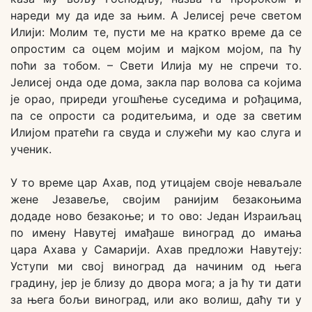
нареди му да иде за њим. А Јелисеј рече светом
Илији: Молим те, пусти ме на кратко време да се
опростим са оцем мојим и мајком мојом, па ћу
поћи за тобом. – Свети Илија му не спречи то.
Јелисеј онда оде дома, закла пар волова са којима
је орао, приреди угошћење суседима и рођацима,
па се опрости са родитељима, и оде за светим
Илијом пратећи га свуда и служећи му као слуга и
ученик.
У то време цар Ахав, под утицајем своје неваљале
жене Језавеље, својим ранијим безакоњима
додаде ново безакоње; и то ово: Један Израиљац
по имену Навутеј имађаше виноград до имања
цара Ахава у Самарији. Ахав предложи Навутеју:
Уступи ми свој виноград да начиним од њега
градину, јер је близу до двора мога; а ја ћу ти дати
за њега бољи виноград, или ако волиш, даћу ти у