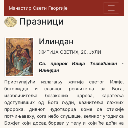
Манастир Свети Георгије
Празници
Илиндан
ЖИТИЈА СВЕТИХ, 20. ЈУЛИ
Св. пророк Илија Тесвићанин -
Илиндан
Приступајући излагању житија светог Илије,
боговидца и славног ревнитеља за Бога,
изобличитеља безаконих царева, каратеља
одступивших од Бога људи, казнитеља лажних
пророка, дивног чудотворца коме се стихије
потчињаваху, кога небо слушаше, великог угодника
Божјег који досад борави у телу и који ће доћи на