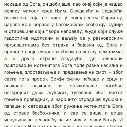
искаше од Бога, он добијаше, као онај који је нашао
велику милост пред Њим. Слушајући и гледајући
безакоња која се чине у поквареном Израиљу,
цареве који бораве у богомрском безбожју, судије
и старешине који творе неправду, људе који служе
гадостима идолским и ваљају се у разноврсним
прљавштинама без страха и бојазни од Бога и
приносе своје синове и кћери на жртву демонима;
а с друге стране гледајући где ревносни
поштоваоци истинитога Бога трпе разна насиља и
гоњења, злостављања и предавања на смрт, – због
свега тога пророк Божји силно паћаше у срцу и
плакаше: плакаше и оплакиваше погибао
безбројних душа људских, туговаше због љутог
гоњења праведних, а нарочито страдаше душом и
паћаше и сетоваше због ружења истинитога Бога
од стране безбожника, и све се више и више
испуњаваше ревношћу за истину и славу Божју. И
пре свега Илија мољаше Бога, да грешнике обрати