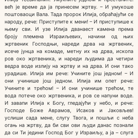
већ је време да ја принесем жртву. – И умукоше
поштоваоци Вала. Тада пророк Илија, обраћајући се
народу, рече: Приступите к мени! – И приступише к
њему сви. И узе Илија дванаест камена према
броју племена Израиљевих, начини од њих
жртвеник Господњи, нареди дрва на жртвеник,
исече јунца на комаде, метну их на дрва, ископа
ров око жртвеника, и нареди људима да четири
ведра воде излију на жртву и на дрва. И они тако
урадише. Илија им рече: Учините још једном! – И
они учинише још једном. Илија им опет рече:
Учините и трећом! – И они учинише трећом, те
вода потече око жртвеника, и ров се напуни воде.
И завапи Илија к Богу, гледајући у небо, и рече:
Господе Боже Аврамов, Исаков и Јаковљев!
услиши сада мене, слугу Твога, и пошљи с неба
огањ на жртву, да би сви ови људи данас познали
да си Ти једини Господ Бог у Израиљу, а ја – слуга