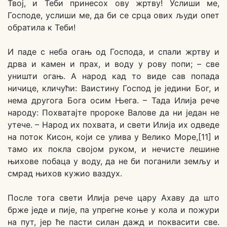
Твој, и Теби принесох ову жртву! Услиши ме,
Господе, услиши ме, да би се срца ових људи опет
обратила к Теби!
И паде с неба огањ од Господа, и спали жртву и
дрва и камен и прах, и воду у рову попи; – све
уништи огањ. А народ кад то виде сав попада
ничице, кличући: Ваистину Господ је једини Бог, и
нема другога Бога осим Њега. – Тада Илија рече
народу: Похватајте пророке Валове да ни један не
утече. – Народ их похвата, и свети Илија их одведе
на поток Кисон, који се улива у Велико Море,[11] и
тамо их покла својом руком, и нечисте лешине
њихове побаца у воду, да не би поганили земљу и
смрад њихов кужио ваздух.
После тога свети Илија рече цару Ахаву да што
брже једе и пије, па упрегне коње у кола и пожури
на пут, јер ће пасти силан дажд и поквасити све.