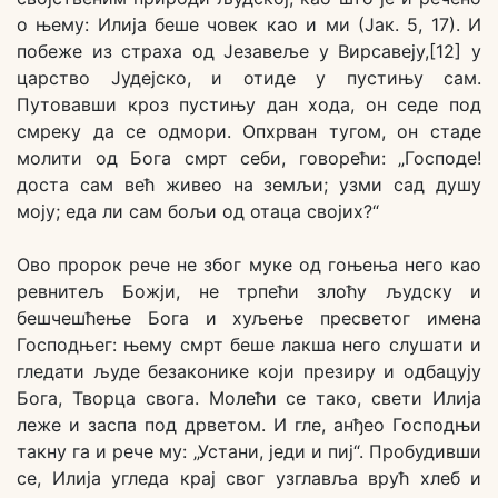
о њему: Илија беше човек као и ми (Јак. 5, 17). И
побеже из страха од Језавеље у Вирсавеју,[12] у
царство Јудејско, и отиде у пустињу сам.
Путовавши кроз пустињу дан хода, он седе под
смреку да се одмори. Опхрван тугом, он стаде
молити од Бога смрт себи, говорећи: „Господе!
доста сам већ живео на земљи; узми сад душу
моју; еда ли сам бољи од отаца својих?“
Ово пророк рече не због муке од гоњења него као
ревнитељ Божји, не трпећи злоћу људску и
бешчешћење Бога и хуљење пресветог имена
Господњег: њему смрт беше лакша него слушати и
гледати људе безаконике који презиру и одбацују
Бога, Творца свога. Молећи се тако, свети Илија
леже и заспа под дрветом. И гле, анђео Господњи
такну га и рече му: „Устани, једи и пиј“. Пробудивши
се, Илија угледа крај свог узглавља врућ хлеб и