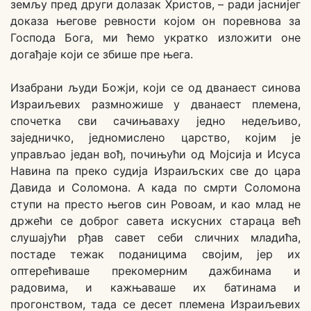
земљу пред други долазак Христов, – ради јаснијег
доказа његове ревности којом он поревнова за
Господа Бога, ми ћемо укратко изложити оне
догађаје који се збише пре њега.
Изабрани људи Божји, који се од дванаест синова
Израиљевих размножише у дванаест племена,
спочетка сви сачињаваху једно недељиво,
заједничко, једномислено царство, којим је
управљао један вођ, почињући од Мојсија и Исуса
Навина па преко судија Израиљских све до цара
Давида и Соломона. А када по смрти Соломона
ступи на престо његов син Ровоам, и као млад не
држећи се доброг савета искусних стараца већ
слушајући рђав савет себи сличних младића,
постаде тежак поданицима својим, јер их
оптерећиваше прекомерним дажбинама и
радовима, и кажњаваше их батинама и
прогонством, тада се десет племена Израиљевих