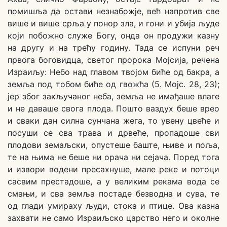
помишља да остави незнабожје, већ напротив све
више и више срља у понор зла, и гони и убија људе
који побожно служе Богу, онда он продужи казну
на другу и на трећу годину. Тада се испуни реч
првога боговидца, светог пророка Мојсија, речена
Израиљу: Небо над главом твојом биће од бакра, а
земља под тобом биће од гвожћа (5. Мојс. 28, 23);
јер због закључаног неба, земља не имађаше влаге
и не даваше свога плода. Пошто ваздух беше врео
и сваки дан силна сунчана жега, то увену цвеће и
посуши се сва трава и дрвеће, пропадоше сви
плодови земаљски, опустеше баште, њиве и поља,
те на њима не беше ни орача ни сејача. Поред тога
и извори водени пресахнуше, мале реке и потоци
сасвим престадоше, а у великим рекама вода се
смањи, и сва земља постаде безводна и сува, те
од глади умираху људи, стока и птице. Ова казна
захвати не само Израиљско царство него и околне