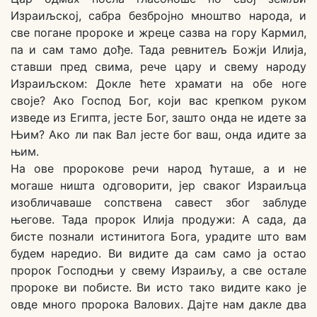
Израиљској, сабра безбројно мноштво народа, и
све погане пророке и жреце сазва на гору Кармил,
па и сам тамо дође. Тада ревнитељ Божји Илија,
ставши пред свима, рече цару и свему народу
Израиљском: Докле ћете храмати на обе ноге
своје? Ако Господ Бог, који вас крепком руком
изведе из Египта, јесте Бог, зашто онда не идете за
Њим? Ако ли пак Вал јесте бог ваш, онда идите за
њим.
На ове пророкове речи народ ћуташе, а и не
могаше ништа одговорити, јер сваког Израиљца
изобличаваше сопствена савест због заблуде
његове. Тада пророк Илија продужи: А сада, да
бисте познали истинитога Бога, урадите што вам
будем наредио. Ви видите да сам само ја остао
пророк Господњи у свему Израиљу, а све остале
пророке ви побисте. Ви исто тако видите како је
овде много пророка Валових. Дајте нам дакле два