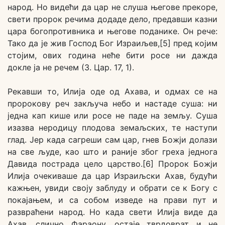
народ. Но видећи да цар не слуша његове прекоре,
свети пророк речима додаде дело, предавши казни
цара богопротивника и његове поданике. Он рече:
Тако да је жив Господ Бог Израиљев,[5] пред којим
стојим, ових година неће бити росе ни дажда
докле ја не речем (3. Цар. 17, 1).
Рекавши то, Илија оде од Ахава, и одмах се на
пророкову реч закључа небо и настаде суша: ни
једна кап кише или росе не паде на земљу. Суша
изазва неродицу плодова земаљских, те наступи
глад. Јер када сагреши сам цар, гнев Божји долази
на све људе, као што и раније због греха једнога
Давида пострада цело царство.[6] Пророк Божји
Илија очекиваше да цар Израиљски Ахав, будући
кажњен, увиди своју заблуду и обрати се к Богу с
покајањем, и са собом изведе на прави пут и
развраћени народ. Но када свети Илија виде да
Ахав, слично Фараону, остаје тврдоврат и не