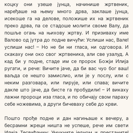
коцку они узеше јунца, начинише жртвеник,
наређаше на њему много дрва, заклаше јунца,
исекоше га на делове, положише их на жртвеник
преко дрва, па се стадоше молити своме Валу, да
пошље огањ на њихову жртву. И призиваху име
Валово од јутра до подне вичући: Услиши нас, Вале!
услиши нас! – Но не би ни гласа, ни одговора. И
скакаху они око свог жртвеника, али све узалуд. А
кад би у подне, стаде им се пророк Божји Илија
ругати, и рече: Вичите јаче, да би вас чуо бог ваш!
ваљда се нешто замислио, или је у послу, или с
неким разговара, или пирује, или спава; вичите
дакле што јаче, да бисте га пробудили! – И викаху
лажни пророци иза гласа, и по обичају свом параху
себе ножевима, а други бичеваху себе до крви.
Пошто прође подне и дан нагињаше к вечеру, а
бесрамни жреци ништа не успеше, рече им свети
Илија Тесвићанин: Умукните једном и престаните!