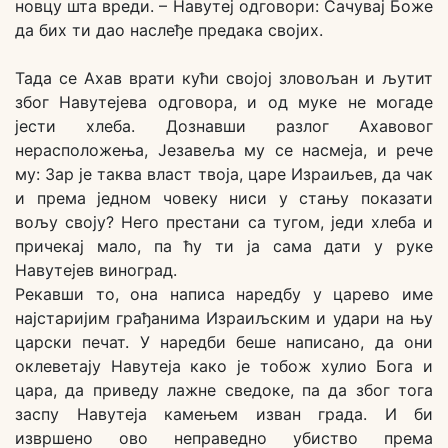
новцу шта вреди. – Навутеј одговори: Сачувај Боже
да бих ти дао наслеђе предака својих.
Тада се Ахав врати кући својој зловољан и љутит
због Навутејева одговора, и од муке не могаде
јести хлеба. Дознавши разлог Ахавовог
нерасположења, Језавеља му се насмеја, и рече
му: Зар је таква власт твоја, царе Израиљев, да чак
и према једном човеку ниси у стању показати
вољу своју? Него престани са тугом, једи хлеба и
причекај мало, па ћу ти ја сама дати у руке
Навутејев виноград.
Рекавши то, она написа наредбу у царево име
најстаријим грађанима Израиљским и удари на њу
царски печат. У наредби беше написано, да они
оклеветају Навутеја како је тобож хулио Бога и
цара, да приведу лажне сведоке, па да због тога
заспу Навутеја камењем изван града. И би
извршено ово неправедно убиство према