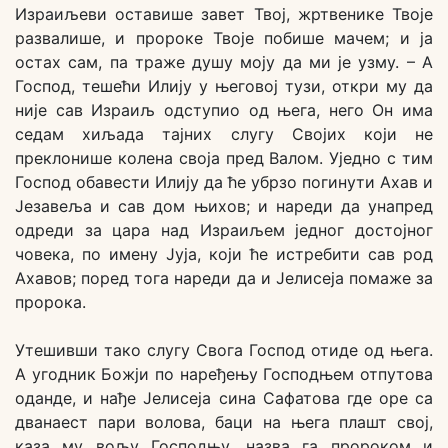
Израиљеви оставише завет Твој, жртвенике Твоје
развалише, и пророке Твоје побише мачем; и ја
остах сам, па траже душу моју да ми је узму. – А
Господ, тешећи Илију у његовој тузи, откри му да
није сав Израиљ одступио од њега, него Он има
седам хиљада тајних слугу Својих који не
преклонише колена своја пред Валом. Уједно с тим
Господ обавести Илију да ће убрзо погинути Ахав и
Језавеља и сав дом њихов; и нареди да унапред
одреди за цара над Израиљем једног достојног
човека, по имену Јуја, који ће истребити сав род
Ахавов; поред тога нареди да и Јелисеја помаже за
пророка.
Утешивши тако слугу Свога Господ отиде од њега.
А угодник Божји по наређењу Господњем отпутова
оданде, и нађе Јелисеја сина Сафатова где оре са
дванаест пари волова, баци на њега плашт свој,
каза му вољу Господњу, назва га пророком и