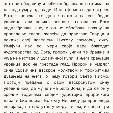
зготови обед сину и себи од брашна што га има, па
да онда умру од глади. И ово је могло да потресе
Божјег човека, те да се сажали на све бедне
удовице; али велика ревност његова за Бога
надвлађиваше све, и он не обраћаше пажњу на
пропадање твари, желећи да прослави Творца и
покаже свој васељени Његову свемоћну силу.
Имајући пак по мери своје вере благодат
чудотворства од Бога, пророк учини те брашна и
уља не нестаде у удовичиној кући; и њега храњаше
удовица док не престаде глад. Пророк и умрлог
сина удовичина васкрсе молитвом и трократним
дувањем на њега, о чему говори Свето Писмо.
Постоји предање о овом васкрснутом сину
удовичином, да му је име било Јона, и да се он у
зрелим годинама својим удостојио пророчкога
дара, и био послан Богом у Ниневију да проповеда
покајање; но прогутан у мору китом, и после три
дана изишав из кита, он је постао праобраз