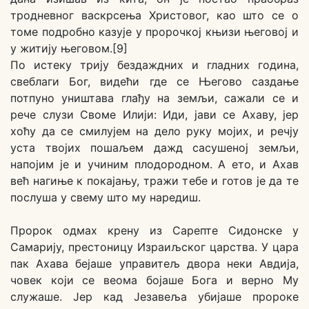
тродневног васкрсења Христовог, као што се о
томе подробно казује у пророчкој књизи његовој и
у житију његовом.[9]
По истеку трију бездаждних и гладних година,
свеблаги Бог, видећи где се Његово саздање
потпуно уништава глађу на земљи, сажали се и
рече слузи Своме Илији: Иди, јави се Ахаву, јер
хоћу да се смилујем на дело руку мојих, и речју
уста твојих пошаљем дажд сасушеној земљи,
напојим је и учиним плодородном. А ето, и Ахав
већ нагиње к покајању, тражи тебе и готов је да те
послуша у свему што му наредиш.
Пророк одмах крену из Сарепте Сидонске у
Самарију, престоницу Израиљског царства. У цара
пак Ахава бејаше управитељ двора неки Авдија,
човек који се веома бојаше Бога и верно Му
служаше. Јер кад Језавеља убијаше пророке