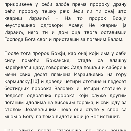
прикривене у себи злобе према пророку дрзну
рећи пророку тешку реч: Јеси ли ти онај што
квариш Израиљ? – На то пророк Божји
неустрашиво одговори Ахаву: Не кварим ја
Израиљ, него ти и дом оца твога оставивши
Господа Бога свог и приставши за поганим Валом.
После тога пророк Божји, као онај који има у себи
силу помоћи Божанске, стаде са влашћу
наређивати цару, говорећи: Сада пошљи и сабери к
мени свих десет племена Израиљевих на гору
Кармилску,[10] и доведи четири стотине и педесет
бестидних пророка Валових и четири стотине и
педесет одвратних пророка који служе другим
поганим идолима на високим горама, и сви једу за
столом Језавељиним; нека они ступе у спор са
мном о Богу, па ћемо видети који је Бог истинит.
Цар одмах посла гласоноше по свој земљи